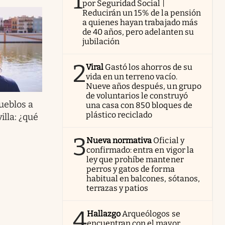
1
por Seguridad Social |
Reducirán un 15% de la pensión
a quienes hayan trabajado más
de 40 años, pero adelanten su
jubilación
2
Viral
Gastó los ahorros de su
vida en un terreno vacío.
Nueve años después, un grupo
de voluntarios le construyó
ueblos a
una casa con 850 bloques de
plástico reciclado
lla: ¿qué
3
Nueva normativa
Oficial y
confirmado: entra en vigor la
ley que prohíbe mantener
perros y gatos de forma
habitual en balcones, sótanos,
terrazas y patios
4
Hallazgo
Arqueólogos se
encuentran con el mayor