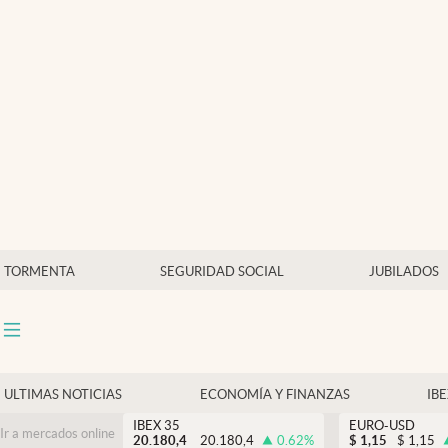
Últimas Noticias
Economía y finanzas
Política
Actualidad
Criptomonedas
TORMENTA
SEGURIDAD SOCIAL
JUBILADOS
ULTIMAS NOTICIAS
ECONOMÍA Y FINANZAS
IB
IBEX 35
EURO-USD
Ir a mercados online
20.180,4
20.180,4
0.62
%
$
1,15
$
1,15