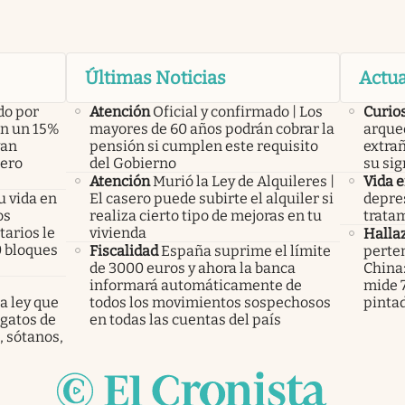
Últimas Noticias
Actua
do por
Atención
Oficial y confirmado | Los
Curio
án un 15%
mayores de 60 años podrán cobrar la
arque
yan
pensión si cumplen este requisito
extrañ
pero
del Gobierno
su sig
Atención
Murió la Ley de Alquileres |
Vida 
u vida en
El casero puede subirte el alquiler si
depres
os
realiza cierto tipo de mejoras en tu
tratam
arios le
vivienda
Halla
0 bloques
Fiscalidad
España suprime el límite
perte
de 3000 euros y ahora la banca
China
informará automáticamente de
mide 7
a ley que
todos los movimientos sospechosos
pinta
gatos de
en todas las cuentas del país
, sótanos,