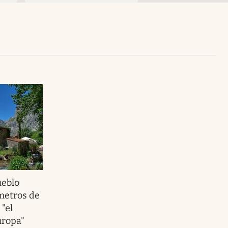
Uruguay
ueblo
ómetros de
"el
uropa"