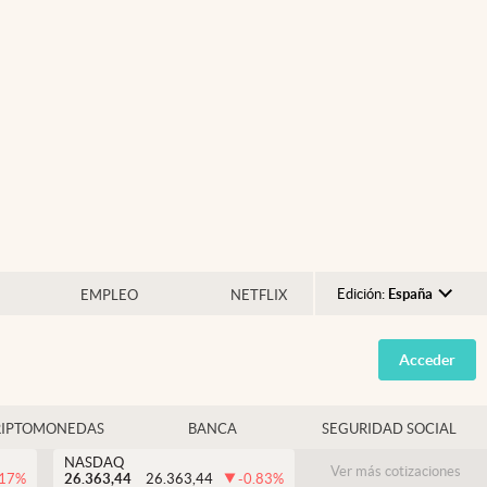
Edición:
España
EMPLEO
NETFLIX
Argentina
Acceder
España
México
RIPTOMONEDAS
BANCA
SEGURIDAD SOCIAL
USA
NASDAQ
Colombia
Ver más cotizaciones
.17
%
26.363,44
26.363,44
-0.83
%