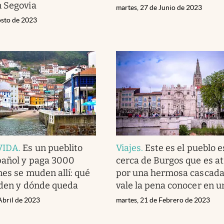
n Segovia
martes, 27 de Junio de 2023
osto de 2023
VIDA
.
Es un pueblito
Viajes
.
Este es el pueblo 
pañol y paga 3000
cerca de Burgos que es a
nes se muden allí: qué
por una hermosa cascada
iden y dónde queda
vale la pena conocer en u
Abril de 2023
martes, 21 de Febrero de 2023