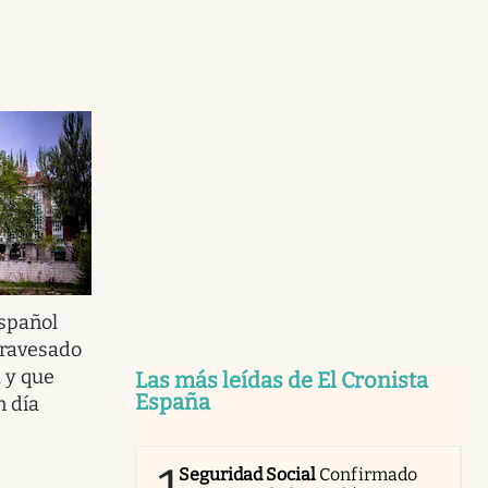
español
travesado
 y que
Las más leídas de El Cronista
España
n día
Seguridad Social
Confirmado