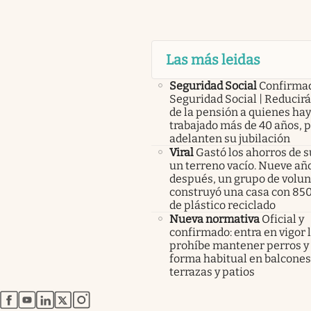
Las más leidas
Seguridad Social
Confirma
Seguridad Social | Reducir
de la pensión a quienes ha
trabajado más de 40 años, 
adelanten su jubilación
Viral
Gastó los ahorros de s
un terreno vacío. Nueve añ
después, un grupo de volunt
construyó una casa con 85
de plástico reciclado
Nueva normativa
Oficial y
confirmado: entra en vigor l
prohíbe mantener perros y 
forma habitual en balcones
terrazas y patios
abre en nueva pestaña
abre en nueva pestaña
abre en nueva pestaña
abre en nueva pestaña
abre en nueva pestaña