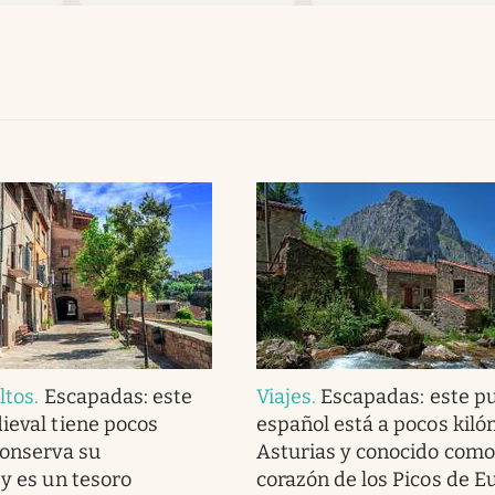
ltos
.
Escapadas: este
Viajes
.
Escapadas: este p
ieval tiene pocos
español está a pocos kil
conserva su
Asturias y conocido como 
 y es un tesoro
corazón de los Picos de E