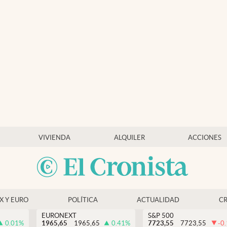
VIVIENDA
ALQUILER
ACCIONES
EX Y EURO
POLÍTICA
ACTUALIDAD
C
EURONEXT
S&P 500
0.01
%
1965,65
1965,65
0.41
%
7723,55
7723,55
-0