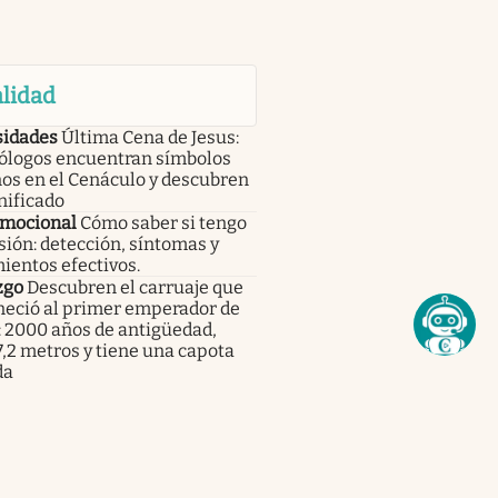
lidad
sidades
Última Cena de Jesus:
ólogos encuentran símbolos
os en el Cenáculo y descubren
nificado
emocional
Cómo saber si tengo
ión: detección, síntomas y
ientos efectivos.
zgo
Descubren el carruaje que
neció al primer emperador de
: 2000 años de antigüedad,
,2 metros y tiene una capota
da