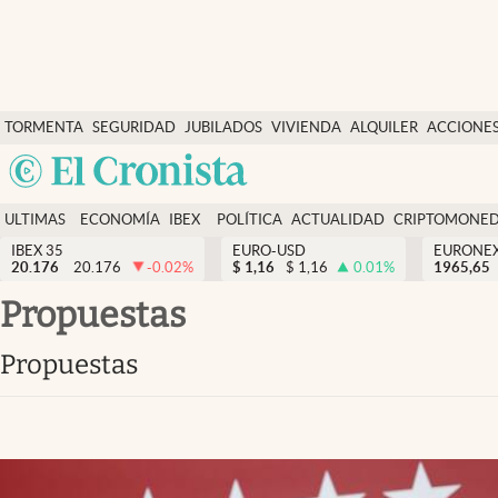
Últimas Noticias
TORMENTA
SEGURIDAD
JUBILADOS
VIVIENDA
ALQUILER
ACCIONE
Economía y finanzas
SOCIAL
Argentina
Política
España
Actualidad
ULTIMAS
ECONOMÍA
IBEX
POLÍTICA
ACTUALIDAD
CRIPTOMONE
México
NOTICIAS
Y
Y
IBEX 35
EURO-USD
EURONE
Criptomonedas
20.176
20.176
-0.02
%
$
1,16
$
1,16
0.01
%
USA
1965,65
FINANZAS
EURO
Colombia
propuestas
España
Uruguay
propuestas