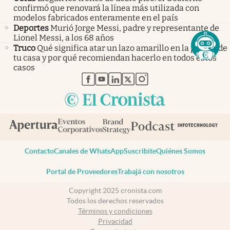
confirmó que renovará la línea más utilizada con
modelos fabricados enteramente en el país
Deportes
Murió Jorge Messi, padre y representante de
Lionel Messi, a los 68 años
Truco
Qué significa atar un lazo amarillo en la puerta de
tu casa y por qué recomiendan hacerlo en todos estos
casos
abre en nueva pestaña
abre en nueva pestaña
abre en nueva pestaña
abre en nueva pestaña
abre en nueva pestaña
Contacto
Canales de WhatsApp
Suscribite
Quiénes Somos
Portal de Proveedores
Trabajá con nosotros
Copyright 2025 cronista.com
Todos los derechos reservados
Términos y condiciones
Privacidad