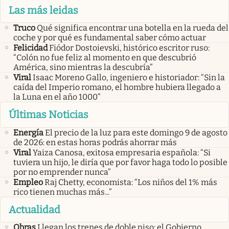
Las más leidas
Truco
Qué significa encontrar una botella en la rueda del
coche y por qué es fundamental saber cómo actuar
Felicidad
Fiódor Dostoievski, histórico escritor ruso:
“Colón no fue feliz al momento en que descubrió
América, sino mientras la descubría”
Viral
Isaac Moreno Gallo, ingeniero e historiador: “Sin la
caída del Imperio romano, el hombre hubiera llegado a
la Luna en el año 1000”
Últimas Noticias
Energía
El precio de la luz para este domingo 9 de agosto
de 2026: en estas horas podrás ahorrar más
Viral
Yaiza Canosa, exitosa empresaria española: “Si
tuviera un hijo, le diría que por favor haga todo lo posible
por no emprender nunca”
Empleo
Raj Chetty, economista: “Los niños del 1% más
rico tienen muchas más...”
Actualidad
Obras
Llegan los trenes de doble piso: el Gobierno