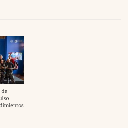
Uruguay
 de
ulso
ndimientos