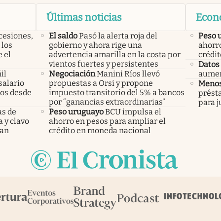
Últimas noticias
Econ
cesiones,
El saldo
Pasó la alerta roja del
Peso 
 los
gobierno y ahora rige una
ahorro
 el
advertencia amarilla en la costa por
crédi
vientos fuertes y persistentes
Datos 
il
Negociación
Manini Ríos llevó
aumen
salario
propuestas a Orsi y propone
Menos
mos desde
impuesto transitorio del 5% a bancos
prést
por “ganancias extraordinarias”
para j
as de
Peso uruguayo
BCU impulsa el
a y clavo
ahorro en pesos para ampliar el
dan
crédito en moneda nacional