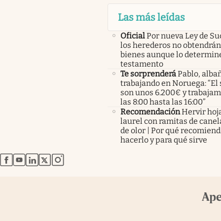
Las más leídas
Oficial
Por nueva Ley de Su
los herederos no obtendrán
bienes aunque lo determine
testamento
Te sorprenderá
Pablo, albañ
trabajando en Noruega: “El 
son unos 6.200€ y trabaja
las 8:00 hasta las 16:00”
Recomendación
Hervir hoj
laurel con ramitas de canel
de olor | Por qué recomien
hacerlo y para qué sirve
abre en nueva pestaña
abre en nueva pestaña
abre en nueva pestaña
abre en nueva pestaña
abre en nueva pestaña