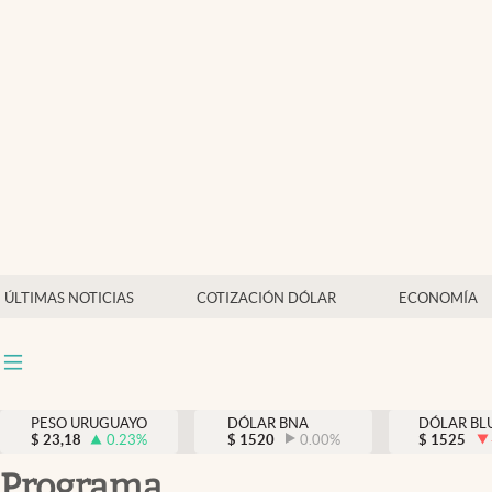
Últimas Noticias
Actualidad
Economía
Política
Mercados
ÚLTIMAS NOTICIAS
COTIZACIÓN DÓLAR
ECONOMÍA
PESO URUGUAYO
DÓLAR BNA
DÓLAR BL
$
23,18
0.23
%
$
1520
0.00
%
$
1525
programa