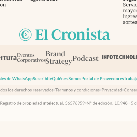
ron
Servic
mayor
ingres
sorte
les de WhatsApp
Suscribite
Quiénes Somos
Portal de Proveedores
Trabaj
dos los derechos reservados
Términos y condiciones
Privacidad
Consen
 Registro de propiedad intelectual: 56576959
N° de edición: 10.948 - 5 