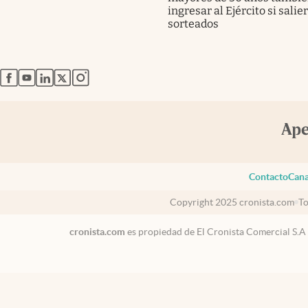
ingresar al Ejército si salie
sorteados
abre en nueva pestaña
abre en nueva pestaña
abre en nueva pestaña
abre en nueva pestaña
abre en nueva pestaña
Contacto
Cana
Copyright 2025 cronista.com
To
cronista.com
es propiedad de El Cronista Comercial S.A
México