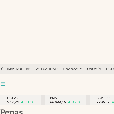
Últimas Noticias
Actualidad
Finanzas y economía
Dólar y mercados
Internacionales
Opinión
ÚLTIMAS NOTICIAS
ACTUALIDAD
FINANZAS Y ECONOMÍA
DÓL
Brand Strategy
Pc y celular
Vida y estilo
DÓLAR
BMV
S&P 500
$
17,24
0.18
%
66.833,16
0.20
%
7736,52
Tv
penas