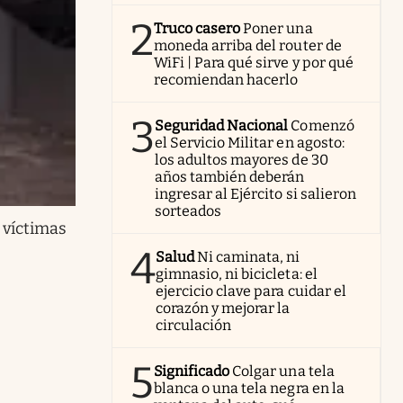
2
Truco casero
Poner una
moneda arriba del router de
WiFi | Para qué sirve y por qué
recomiendan hacerlo
3
Seguridad Nacional
Comenzó
el Servicio Militar en agosto:
los adultos mayores de 30
años también deberán
ingresar al Ejército si salieron
sorteados
 víctimas
4
Salud
Ni caminata, ni
gimnasio, ni bicicleta: el
ejercicio clave para cuidar el
corazón y mejorar la
circulación
5
Significado
Colgar una tela
blanca o una tela negra en la