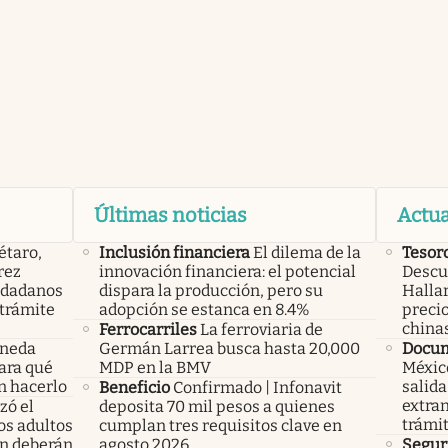
Últimas noticias
Actua
étaro,
Inclusión financiera
El dilema de la
Tesor
rez
innovación financiera: el potencial
Descub
iudadanos
dispara la producción, pero su
Hallar
trámite
adopción se estanca en 8.4%
precio
china
Ferrocarriles
La ferroviaria de
oneda
Germán Larrea busca hasta 20,000
Docu
Para qué
MDP en la BMV
México
n hacerlo
salida
Beneficio
Confirmado | Infonavit
extran
ó el
deposita 70 mil pesos a quienes
trámi
los adultos
cumplan tres requisitos clave en
n deberán
agosto 2026
Segur