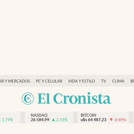
AR Y MERCADOS
PC Y CELULAR
VIDA Y ESTILO
TV
CLIMA
B
NASDAQ
BITCOIN
1.79
%
26.584,99
2.59
%
u$s
64.487,23
-0.49
%