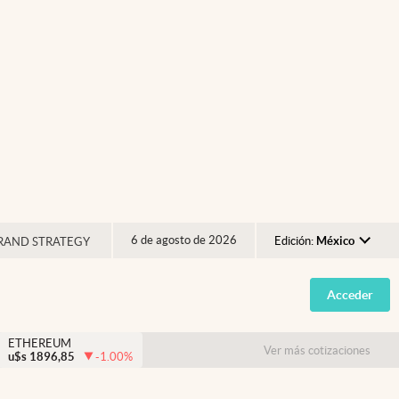
6 de agosto de 2026
Edición:
México
RAND STRATEGY
Argentina
Acceder
España
México
ETHEREUM
Ver más cotizaciones
u$s
1896,85
-1.00
%
USA
Colombia