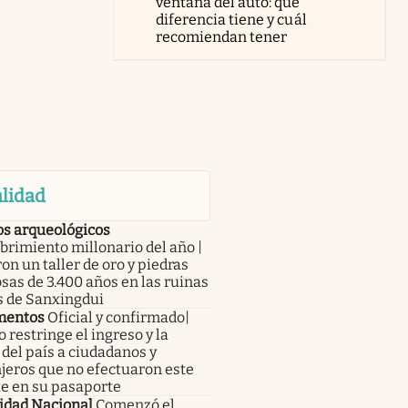
ventana del auto: qué
diferencia tiene y cuál
recomiendan tener
lidad
os arqueológicos
rimiento millonario del año |
on un taller de oro y piedras
sas de 3.400 años en las ruinas
s de Sanxingdui
mentos
Oficial y confirmado|
 restringe el ingreso y la
 del país a ciudadanos y
jeros que no efectuaron este
te en su pasaporte
idad Nacional
Comenzó el