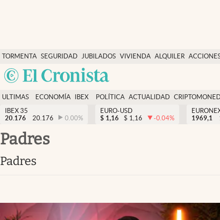
Últimas Noticias
TORMENTA
SEGURIDAD
JUBILADOS
VIVIENDA
ALQUILER
ACCIONE
Economía y finanzas
SOCIAL
Argentina
Política
España
Actualidad
ULTIMAS
ECONOMÍA
IBEX
POLÍTICA
ACTUALIDAD
CRIPTOMONE
México
NOTICIAS
Y
Y
IBEX 35
EURO-USD
EURONE
Criptomonedas
20.176
20.176
0.00
%
$
1,16
$
1,16
-0.04
%
USA
1969,1
FINANZAS
EURO
Colombia
padres
España
Uruguay
padres