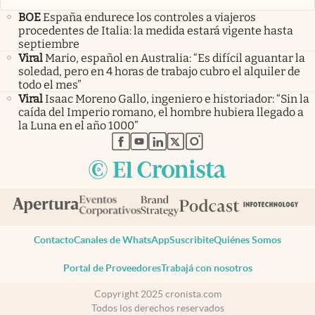
BOE
España endurece los controles a viajeros
procedentes de Italia: la medida estará vigente hasta
septiembre
Viral
Mario, español en Australia: “Es difícil aguantar la
soledad, pero en 4 horas de trabajo cubro el alquiler de
todo el mes”
Viral
Isaac Moreno Gallo, ingeniero e historiador: “Sin la
caída del Imperio romano, el hombre hubiera llegado a
la Luna en el año 1000”
abre en nueva pestaña
abre en nueva pestaña
abre en nueva pestaña
abre en nueva pestaña
abre en nueva pestaña
Contacto
Canales de WhatsApp
Suscribite
Quiénes Somos
Portal de Proveedores
Trabajá con nosotros
Copyright 2025 cronista.com
Todos los derechos reservados