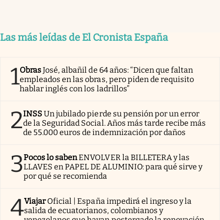
Las más leídas de El Cronista España
1
Obras
José, albañil de 64 años: “Dicen que faltan
empleados en las obras, pero piden de requisito
hablar inglés con los ladrillos”
2
INSS
Un jubilado pierde su pensión por un error
de la Seguridad Social. Años más tarde recibe más
de 55.000 euros de indemnización por daños
3
Pocos lo saben
ENVOLVER la BILLETERA y las
LLAVES en PAPEL DE ALUMINIO: para qué sirve y
por qué se recomienda
4
Viajar
Oficial | España impedirá el ingreso y la
salida de ecuatorianos, colombianos y
venezolanos que hayan postergado la renovación