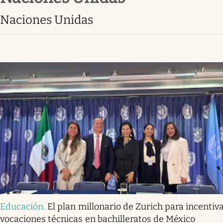
Clima
Naciones Unidas
Espiritualidad
Mediakit
abre en nueva pestaña
Educación
.
El plan millonario de Zurich para incentiv
vocaciones técnicas en bachilleratos de México