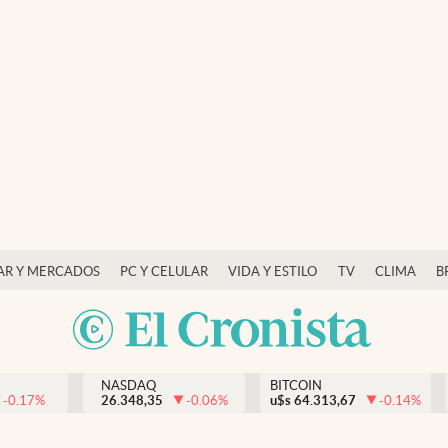
AR Y MERCADOS
PC Y CELULAR
VIDA Y ESTILO
TV
CLIMA
B
NASDAQ
BITCOIN
-0.17
%
26.348,35
-0.06
%
u$s
64.313,67
-0.14
%