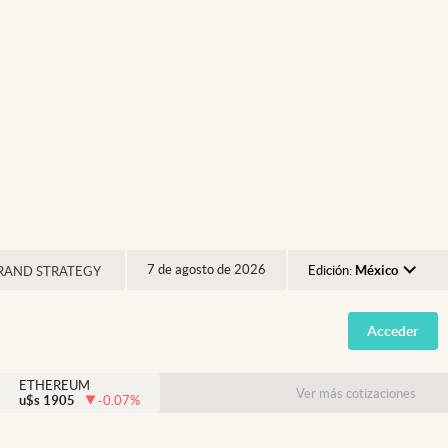
7 de agosto de 2026
Edición:
México
RAND STRATEGY
Argentina
Acceder
España
México
ETHEREUM
Ver más cotizaciones
u$s
1905
-0.07
%
USA
Colombia