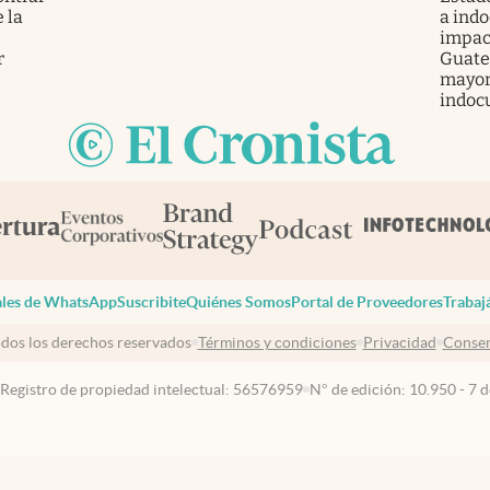
 la
a ind
s
impac
r
Guatem
mayor
indoc
les de WhatsApp
Suscribite
Quiénes Somos
Portal de Proveedores
Trabaj
dos los derechos reservados
Términos y condiciones
Privacidad
Consen
 Registro de propiedad intelectual: 56576959
N° de edición: 10.950 - 7 