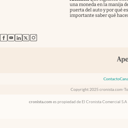
una moneda en la manija de
puerta del auto y por qué e
importante saber qué hace
abre en nueva pestaña
abre en nueva pestaña
abre en nueva pestaña
abre en nueva pestaña
abre en nueva pestaña
Contacto
Cana
Copyright 2025 cronista.com
To
cronista.com
es propiedad de El Cronista Comercial S.A
México