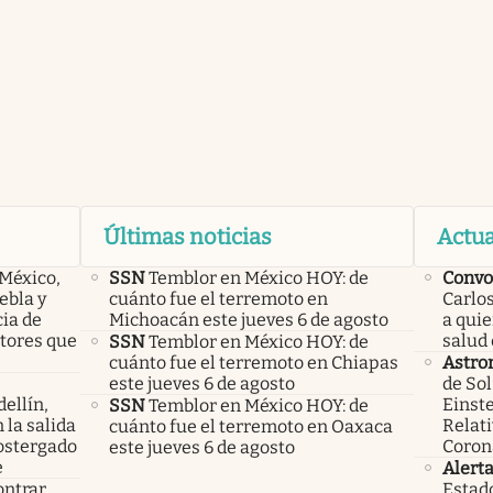
Últimas noticias
Actua
 México,
SSN
Temblor en México HOY: de
Convo
ebla y
cuánto fue el terremoto en
Carlos
cia de
Michoacán este jueves 6 de agosto
a qui
ctores que
salud 
SSN
Temblor en México HOY: de
cuánto fue el terremoto en Chiapas
Astro
este jueves 6 de agosto
de Sol
ellín,
Einste
SSN
Temblor en México HOY: de
 la salida
Relati
cuánto fue el terremoto en Oaxaca
ostergado
Coron
este jueves 6 de agosto
e
Alert
ontrar
Estad