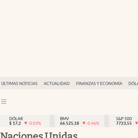
Últimas Noticias
Actualidad
Finanzas y economía
Dólar y mercados
Internacionales
Opinión
ÚLTIMAS NOTICIAS
ACTUALIDAD
FINANZAS Y ECONOMÍA
DÓL
Brand Strategy
Pc y celular
Vida y estilo
DÓLAR
BMV
S&P 500
$
17,2
-0.03
%
66.525,18
-0.46
%
7723,55
Tv
Naciones Unidas