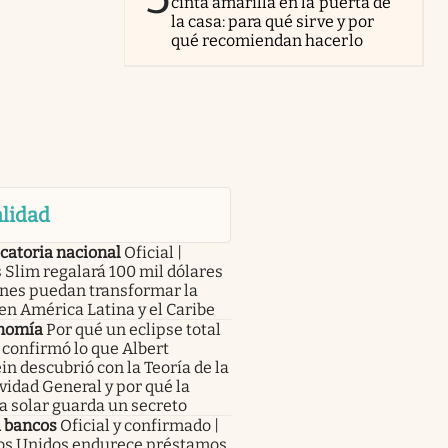
cinta amarilla en la puerta de
la casa: para qué sirve y por
qué recomiendan hacerlo
lidad
catoria nacional
Oficial |
 Slim regalará 100 mil dólares
enes puedan transformar la
en América Latina y el Caribe
nomía
Por qué un eclipse total
 confirmó lo que Albert
in descubrió con la Teoría de la
vidad General y por qué la
a solar guarda un secreto
a bancos
Oficial y confirmado |
os Unidos endurece préstamos