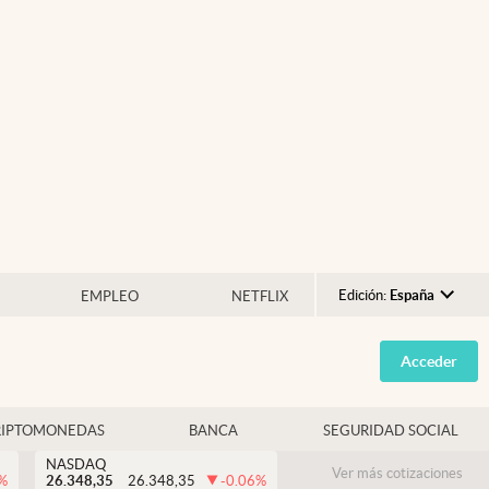
Edición:
España
EMPLEO
NETFLIX
Argentina
Acceder
España
México
RIPTOMONEDAS
BANCA
SEGURIDAD SOCIAL
USA
NASDAQ
Colombia
Ver más cotizaciones
%
26.348,35
26.348,35
-0.06
%