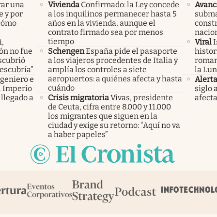
rar una
Vivienda
Confirmado: la Ley concede
Avanc
e y por
a los inquilinos permanecer hasta 5
subma
 cómo
años en la vivienda, aunque el
constr
contrato firmado sea por menos
nacio
tiempo
i,
Viral
I
lón no fue
Schengen
España pide el pasaporte
histor
scubrió
a los viajeros procedentes de Italia y
roman
descubría”
amplía los controles a siete
la Lun
aeropuertos: a quiénes afecta y hasta
ngeniero e
Alert
cuándo
el Imperio
siglo 
llegado a
Crisis migratoria
Vivas, presidente
afecta
de Ceuta, cifra entre 8.000 y 11.000
los migrantes que siguen en la
ciudad y exige su retorno: “Aquí no va
a haber papeles”