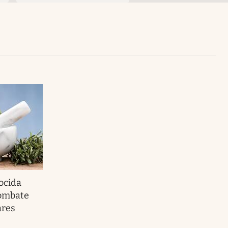
Uruguay
ocida
combate
ares