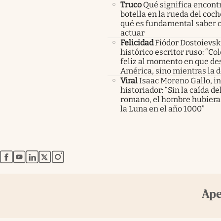
Truco
Qué significa encont
botella en la rueda del coch
qué es fundamental saber
actuar
Felicidad
Fiódor Dostoievsk
histórico escritor ruso: “Co
feliz al momento en que de
América, sino mientras la 
Viral
Isaac Moreno Gallo, i
historiador: “Sin la caída d
romano, el hombre hubiera 
la Luna en el año 1000”
abre en nueva pestaña
abre en nueva pestaña
abre en nueva pestaña
abre en nueva pestaña
abre en nueva pestaña