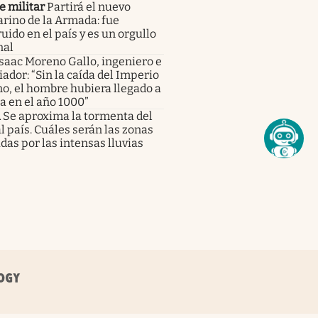
e militar
Partirá el nuevo
rino de la Armada: fue
uido en el país y es un orgullo
nal
saac Moreno Gallo, ingeniero e
iador: “Sin la caída del Imperio
o, el hombre hubiera llegado a
a en el año 1000”
a
Se aproxima la tormenta del
al país. Cuáles serán las zonas
das por las intensas lluvias