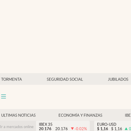
Últimas Noticias
Economía y finanzas
Política
Actualidad
Criptomonedas
TORMENTA
SEGURIDAD SOCIAL
JUBILADOS
ULTIMAS NOTICIAS
ECONOMÍA Y FINANZAS
IB
IBEX 35
EURO-USD
Ir a mercados online
20.176
20.176
-0.02
%
$
1,16
$
1,16
0