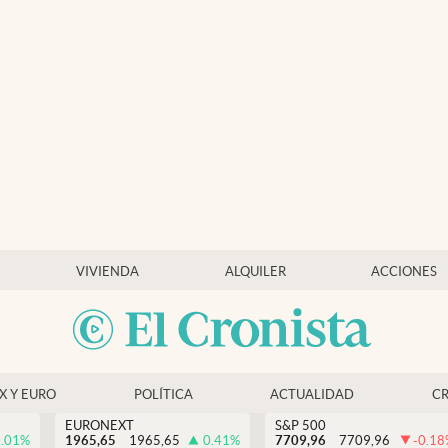
VIVIENDA
ALQUILER
ACCIONES
EX Y EURO
POLÍTICA
ACTUALIDAD
C
EURONEXT
S&P 500
.01
%
1965,65
1965,65
0.41
%
7709,96
7709,96
-0.18