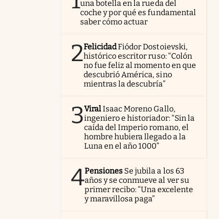
1
una botella en la rueda del
coche y por qué es fundamental
saber cómo actuar
2
Felicidad
Fiódor Dostoievski,
histórico escritor ruso: “Colón
no fue feliz al momento en que
descubrió América, sino
mientras la descubría”
3
Viral
Isaac Moreno Gallo,
ingeniero e historiador: “Sin la
caída del Imperio romano, el
hombre hubiera llegado a la
Luna en el año 1000”
4
Pensiones
Se jubila a los 63
años y se conmueve al ver su
primer recibo: “Una excelente
y maravillosa paga”