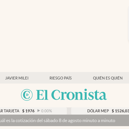
JAVIER MILEI
RIESGO PAÍS
QUIÉN ES QUIÉN
RJETA
$
1976
0.00
%
DÓLAR MEP
$
1526,03
0
la cotización del sábado 8 de agosto minuto a minuto