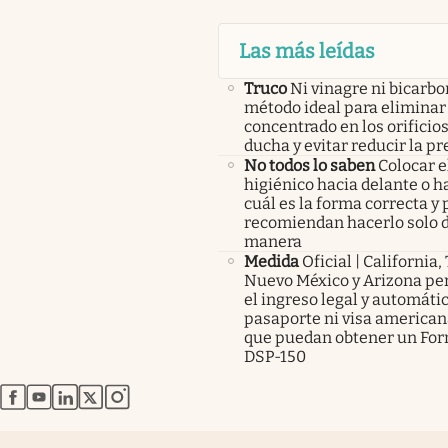
Las más leídas
Truco
Ni vinagre ni bicarbo
método ideal para eliminar 
concentrado en los orificios
ducha y evitar reducir la pr
No todos lo saben
Colocar e
higiénico hacia delante o ha
cuál es la forma correcta y 
recomiendan hacerlo solo d
manera
Medida
Oficial | California,
Nuevo México y Arizona pe
el ingreso legal y automátic
pasaporte ni visa americana
que puedan obtener un For
DSP-150
abre en nueva pestaña
abre en nueva pestaña
abre en nueva pestaña
abre en nueva pestaña
abre en nueva pestaña