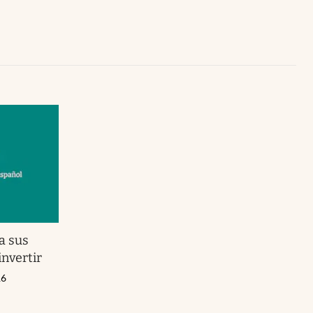
Uruguay
 a sus
invertir
16