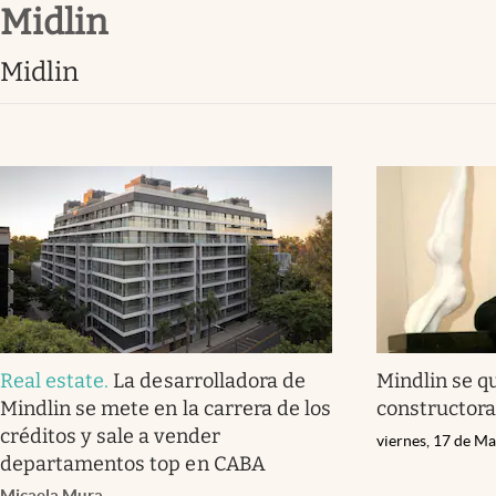
midlin
Infotechnology
Clase
midlin
Clima
Mundial 2026
Eventos Corporativos
El Cronista Studio
Mediakit
abre en nueva pestaña
Real estate
.
La desarrolladora de
Mindlin se q
Mindlin se mete en la carrera de los
constructora
créditos y sale a vender
viernes, 17 de M
departamentos top en CABA
Micaela Mura