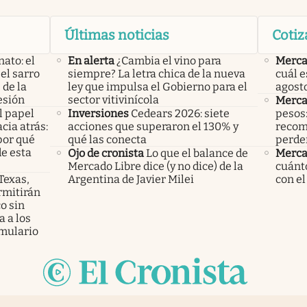
Últimas noticias
Cotiz
nato: el
En alerta
¿Cambia el vino para
Merca
el sarro
siempre? La letra chica de la nueva
cuál e
 de la
ley que impulsa el Gobierno para el
agost
esión
sector vitivinícola
Merca
l papel
Inversiones
Cedears 2026: siete
pesos:
cia atrás:
acciones que superaron el 130% y
recom
por qué
qué las conecta
perder
e esta
Ojo de cronista
Lo que el balance de
Merca
Mercado Libre dice (y no dice) de la
cuánto
 Texas,
Argentina de Javier Milei
con el
rmitirán
o sin
 a los
mulario