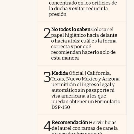
concentrado en los orificios de
la ducha y evitar reducir la
presión
2
No todos lo saben
Colocar el
papel higiénico hacia delante
o hacia atrás: cuál es la forma
correcta y por qué
recomiendan hacerlo solo de
esta manera
3
Medida
Oficial | California,
Texas, Nuevo México y Arizona
permitirán el ingreso legal y
automático sin pasaporte ni
visa americana a los que
puedan obtener un Formulario
DSP-150
4
Recomendación
Hervir hojas
de laurel con ramas de canela
y clavo de olor: por qué