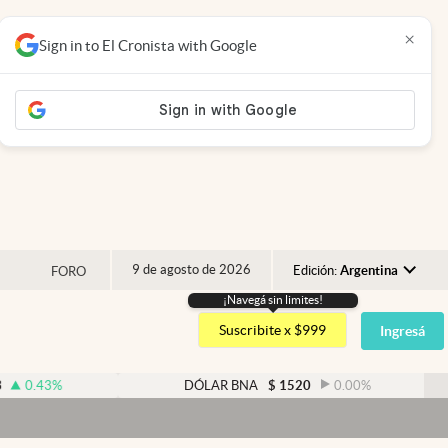
×
Sign in to El Cronista with Google
9 de agosto de 2026
Edición:
Argentina
FORO
¡Navegá sin limites!
Argentina
Suscribite x $999
Ingresá
España
México
.43
%
DÓLAR BNA
$
1520
0.00
%
USA
Colombia