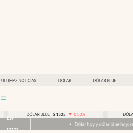
Últimas noticias
Dólar
Members
Economía y Política
Finanzas y Mercados
Mercados Online
ÚLTIMAS NOTICIAS
DÓLAR
DÓLAR BLUE
Negocios
Columnistas
Otras secciones
DÓLAR BLUE
$
1525
-0.33
%
DÓLAR TA
EN
Dólar hoy y dólar blue hoy: cuál es 
Apertura
VIVO