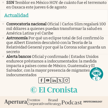
SSN
Temblor en México HOY: de cuánto fue el terremoto
en Oaxaca este jueves 6 de agosto
Actualidad
Convocatoria nacional
Oficial | Carlos Slim regalará 100
mil dólares a quienes puedan transformar la salud en
América Latina y el Caribe
Astronomía
Por qué un eclipse total de Sol confirmó lo
que Albert Einstein descubrió con la Teoría de la
Relatividad General y por qué la Corona solar guarda un
secreto
Alerta bancos
Oficial y confirmado | Estados Unidos
endurece préstamos a indocumentados: la medida
impacta a países como de México, Guatemala y El
Salvador, con la mayor presencia de migrantes
indocumentados
abre en nueva pestaña
abre en nueva pestaña
abre en nueva pestaña
abre en nueva pestaña
abre en nueva pestaña