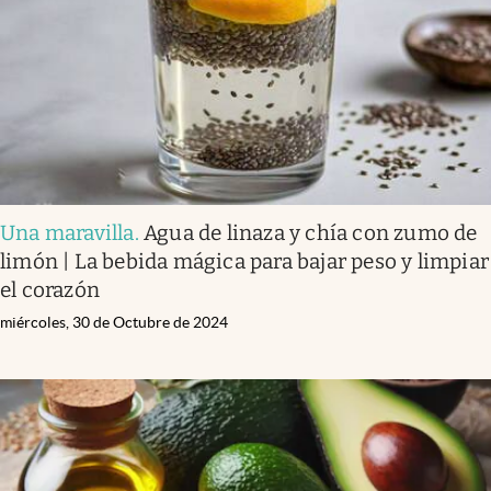
Clima
Espiritualidad
Mediakit
abre en nueva pestaña
México
Una maravilla
.
Agua de linaza y chía con zumo de
limón | La bebida mágica para bajar peso y limpiar
el corazón
miércoles, 30 de Octubre de 2024