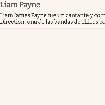
Liam Payne
Infotechnology
Clase
Liam James Payne fue un cantante y compositor inglés. Fue ampliamente conocido como miembro del grupo pop One
Direction, una de las bandas de chicos 
Clima
Mundial 2026
Eventos Corporativos
El Cronista Studio
Mediakit
abre en nueva pestaña