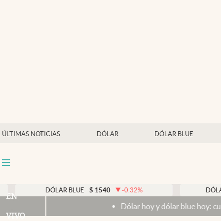
Últimas noticias
Dólar
Members
Economía y Política
Finanzas y Mercados
Mercados Online
ÚLTIMAS NOTICIAS
DÓLAR
DÓLAR BLUE
Negocios
Columnistas
Otras secciones
DÓLAR BLUE
$
1540
-0.32
%
DÓLAR TA
EN
Dólar hoy y dólar blue hoy: cuál es l
Apertura
VIVO