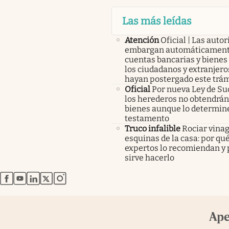
Las más leídas
Atención
Oficial | Las auto
embargan automáticament
cuentas bancarias y bienes
los ciudadanos y extranjero
hayan postergado este trám
Oficial
Por nueva Ley de Su
los herederos no obtendrán
bienes aunque lo determine
testamento
Truco infalible
Rociar vinag
esquinas de la casa: por qué
expertos lo recomiendan y 
sirve hacerlo
abre en nueva pestaña
abre en nueva pestaña
abre en nueva pestaña
abre en nueva pestaña
abre en nueva pestaña