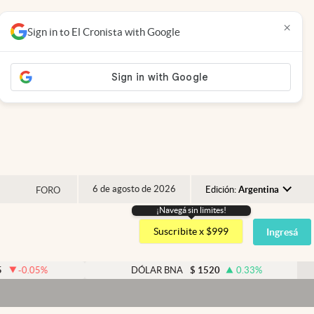
×
Sign in to El Cronista with Google
6 de agosto de 2026
Edición:
Argentina
FORO
¡Navegá sin limites!
Argentina
Suscribite x $999
Ingresá
España
México
-0.05
%
DÓLAR BNA
$
1520
0.33
%
USA
Colombia