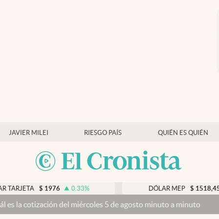
JAVIER MILEI
RIESGO PAÍS
QUIÉN ES QUIÉN
RJETA
$
1976
0.33
%
DÓLAR MEP
$
1518,45
a cotización del miércoles 5 de agosto minuto a minuto