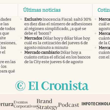
Últimas noticias
Cotiz
ridades
Exclusivo
Inocencia Fiscal: saltó 30%
Merca
e las
en diez días el número de adhesiones
cuál e
 de todos
al régimen simplificado, ¿a qué se
agost
s que
debe el ‘boom’?
Merca
ite
Mercados
Dólar hoy y dólar blue hoy:
cuánto
cesiones,
cuál es la cotización del jueves 6 de
de la 
 los
agosto minuto a minuto
Merca
 el
Mercado cambiario
Dólar hoy: a
cuánto
cuánto cotiza el oficial en los bancos
con el
re en las
de la City este jueves 6 de agosto
 los
para qué