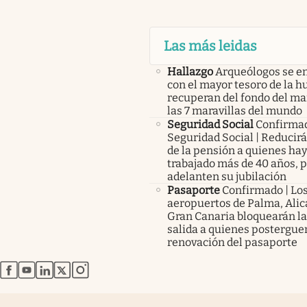
Las más leidas
Hallazgo
Arqueólogos se e
con el mayor tesoro de la 
recuperan del fondo del ma
las 7 maravillas del mundo
Seguridad Social
Confirma
Seguridad Social | Reducir
de la pensión a quienes ha
trabajado más de 40 años, 
adelanten su jubilación
Pasaporte
Confirmado | Lo
aeropuertos de Palma, Alic
Gran Canaria bloquearán la
salida a quienes posterguen
renovación del pasaporte
abre en nueva pestaña
abre en nueva pestaña
abre en nueva pestaña
abre en nueva pestaña
abre en nueva pestaña