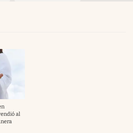
Uruguay
en
endió al
anera