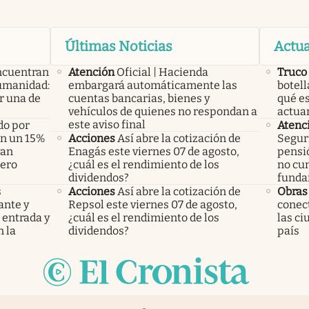
Últimas Noticias
Actua
ncuentran
Atención
Oficial | Hacienda
Truco
humanidad:
embargará automáticamente las
botell
r una de
cuentas bancarias, bienes y
qué e
vehículos de quienes no respondan a
actua
este aviso final
do por
Atenc
án un 15%
Acciones
Así abre la cotización de
Seguri
yan
Enagás este viernes 07 de agosto,
pensi
pero
¿cuál es el rendimiento de los
no cu
dividendos?
funda
s
Acciones
Así abre la cotización de
Obras
ante y
Repsol este viernes 07 de agosto,
conect
 entrada y
¿cuál es el rendimiento de los
las c
 la
dividendos?
país