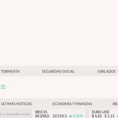
Últimas Noticias
Economía y finanzas
Política
Actualidad
Criptomonedas
TORMENTA
SEGURIDAD SOCIAL
JUBILADOS
ULTIMAS NOTICIAS
ECONOMÍA Y FINANZAS
IB
IBEX 35
EURO-USD
Ir a mercados online
20.250,5
20.250,5
0.35
%
$
1,15
$
1,15