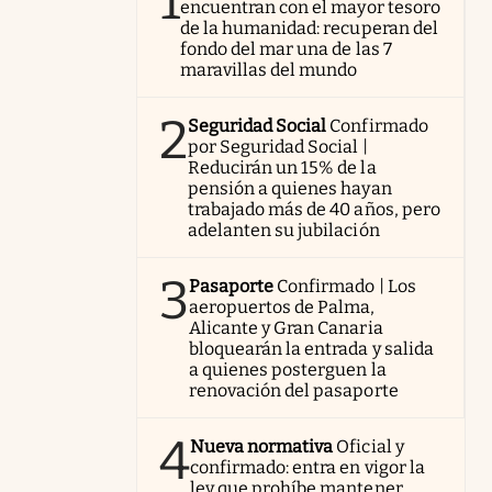
1
encuentran con el mayor tesoro
de la humanidad: recuperan del
fondo del mar una de las 7
maravillas del mundo
2
Seguridad Social
Confirmado
por Seguridad Social |
Reducirán un 15% de la
pensión a quienes hayan
trabajado más de 40 años, pero
adelanten su jubilación
3
Pasaporte
Confirmado | Los
aeropuertos de Palma,
Alicante y Gran Canaria
bloquearán la entrada y salida
a quienes posterguen la
renovación del pasaporte
4
Nueva normativa
Oficial y
confirmado: entra en vigor la
ley que prohíbe mantener