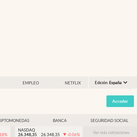
Edición:
España
EMPLEO
NETFLIX
Argentina
Acceder
España
México
RIPTOMONEDAS
BANCA
SEGURIDAD SOCIAL
USA
NASDAQ
Colombia
Ver más cotizaciones
.18
%
26.348,35
26.348,35
-0.06
%