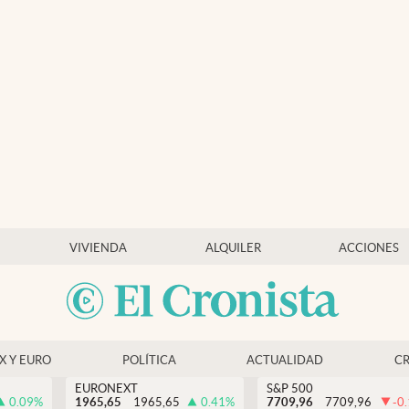
VIVIENDA
ALQUILER
ACCIONES
EX Y EURO
POLÍTICA
ACTUALIDAD
C
EURONEXT
S&P 500
0.09
%
1965,65
1965,65
0.41
%
7709,96
7709,96
-0