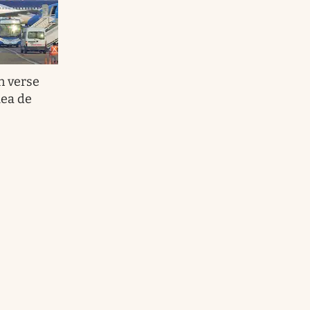
n verse
lea de