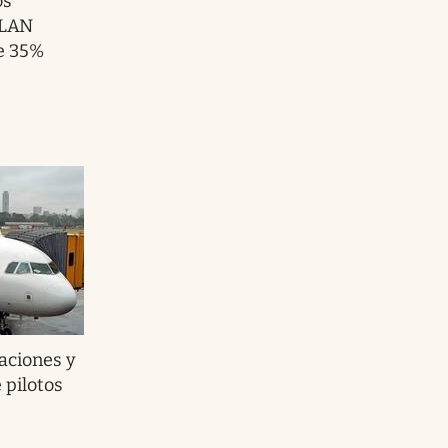
os
 LAN
de 35%
aciones y
pilotos