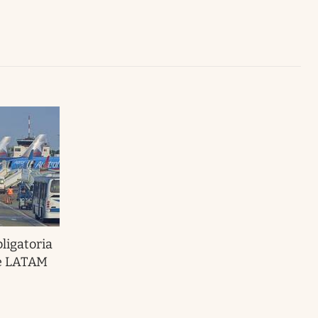
Uruguay
bligatoria
de LATAM