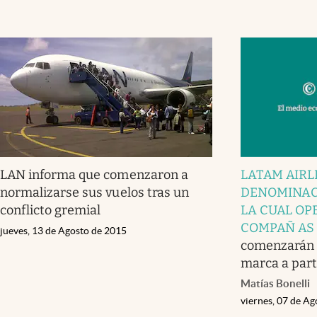
LAN informa que comenzaron a
LATAM AIRL
normalizarse sus vuelos tras un
DENOMINAC
conflicto gremial
LA CUAL OP
COMPAÑ AS
jueves, 13 de Agosto de 2015
comenzarán a
marca a part
Matías Bonelli
viernes, 07 de A