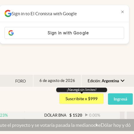
×
Sign in to El Cronista with Google
6 de agosto de 2026
Edición:
Argentina
FORO
¡Navegá sin limites!
Argentina
Suscribite x $999
Ingresá
España
México
DÓLAR BNA
$
1520
0.00
%
DÓLAR B
USA
votaría pasada la medianoche
Dólar hoy y dólar blue hoy: cuál es la
Colombia