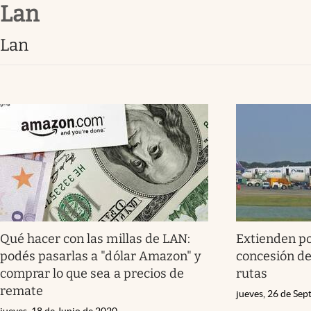
Lan
Infotechnology
Clase
Lan
Clima
Mundial 2026
Eventos Corporativos
El Cronista Studio
Mediakit
abre en nueva pestaña
Qué hacer con las millas de LAN:
Extienden po
podés pasarlas a "dólar Amazon" y
concesión de
comprar lo que sea a precios de
rutas
remate
jueves, 26 de Se
jueves, 18 de Junio de 2020