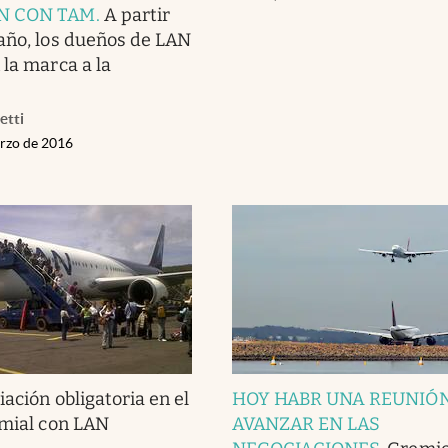
N CON TAM
.
A partir
año, los dueños de LAN
 la marca a la
etti
arzo de 2016
iación obligatoria en el
HOY HABR UNA REUNIÓ
emial con LAN
AVANZAR EN LAS