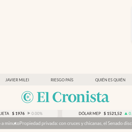
JAVIER MILEI
RIESGO PAÍS
QUIÉN ES QUIÉN
0.00
%
DÓLAR MEP
$
1521,52
0.23
%
rivada: con cruces y chicanas, el Senado discute el proyecto y se 