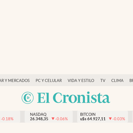
AR Y MERCADOS
PC Y CELULAR
VIDA Y ESTILO
TV
CLIMA
B
NASDAQ
BITCOIN
-0.18
%
26.348,35
-0.06
%
u$s
64.927,11
-0.03
%