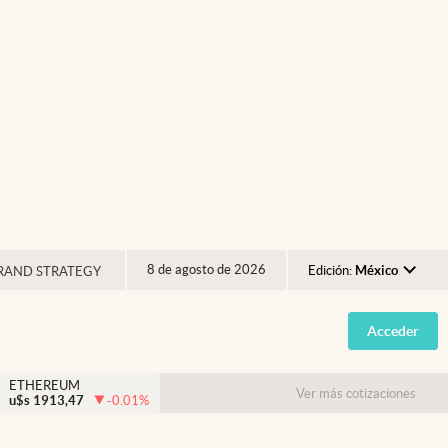
8 de agosto de 2026
Edición:
México
RAND STRATEGY
Argentina
Acceder
España
México
ETHEREUM
Ver más cotizaciones
u$s
1913,47
-0.01
%
USA
Colombia