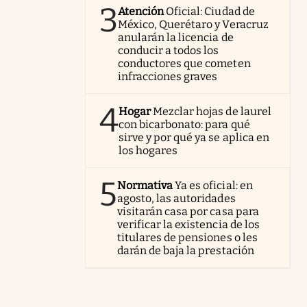
3
Atención
Oficial: Ciudad de
México, Querétaro y Veracruz
anularán la licencia de
conducir a todos los
conductores que cometen
infracciones graves
4
Hogar
Mezclar hojas de laurel
con bicarbonato: para qué
sirve y por qué ya se aplica en
los hogares
5
Normativa
Ya es oficial: en
agosto, las autoridades
visitarán casa por casa para
verificar la existencia de los
titulares de pensiones o les
darán de baja la prestación