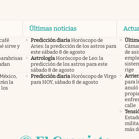
Últimas noticias
Actua
 café
Predicción diaria
Horóscopo de
Últim
é sirve y
Aries: la predicción de los astros para
Cámara
este sábado 8 de agosto
de asi
emple
parabrisas
Astrología
Horóscopo de Leo: la
sistem
endan
predicción de los astros para este
rige
sábado 8 de agosto
Arrien
 México,
Predicción diaria
Horóscopo de Virgo
para l
rán la
para HOY, sábado 8 de agosto
anuló 
 los
propie
enfren
calle
Tensi
Estad
milita
más d