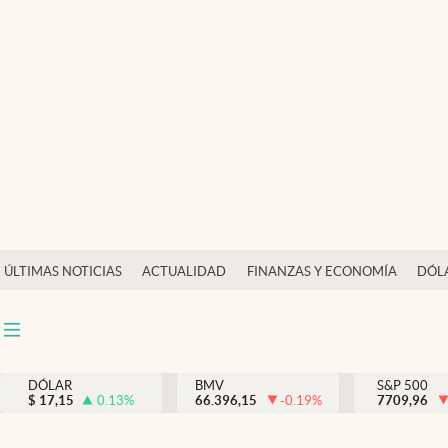
Últimas Noticias
Actualidad
Finanzas y economía
Dólar y mercados
Internacionales
Opinión
ÚLTIMAS NOTICIAS
ACTUALIDAD
FINANZAS Y ECONOMÍA
DÓL
Brand Strategy
Pc y celular
Vida y estilo
DÓLAR
BMV
S&P 500
$
17,15
0.13
%
66.396,15
-0.19
%
7709,96
Tv