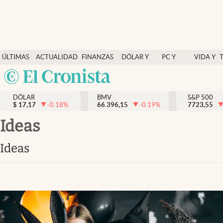
Últimas Noticias
ÚLTIMAS
ACTUALIDAD
FINANZAS
DÓLAR Y
PC Y
VIDA Y
Actualidad
NOTICIAS
Y
MERCADOS
CELULAR
ESTILO
Argentina
Finanzas y economía
ECONOMÍA
España
Dólar y mercados
DÓLAR
BMV
S&P 500
$
17,17
-0.18
%
66.396,15
-0.19
%
México
7723,55
Internacionales
USA
ideas
Opinión
Colombia
ideas
Uruguay
Brand Strategy
Pc y celular
Vida y estilo
Tv