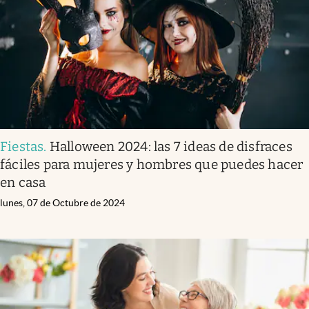
Clima
Espiritualidad
Mediakit
abre en nueva pestaña
México
Fiestas
.
Halloween 2024: las 7 ideas de disfraces
fáciles para mujeres y hombres que puedes hacer
en casa
lunes, 07 de Octubre de 2024