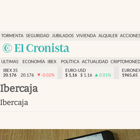
Últimas Noticias
TORMENTA
SEGURIDAD
JUBILADOS
VIVIENDA
ALQUILER
ACCIONE
Economía y finanzas
SOCIAL
Argentina
Política
España
Actualidad
ULTIMAS
ECONOMÍA
IBEX
POLÍTICA
ACTUALIDAD
CRIPTOMONE
México
NOTICIAS
Y
Y
IBEX 35
EURO-USD
EURONE
Criptomonedas
20.176
20.176
-0.02
%
$
1,16
$
1,16
0.01
%
USA
1965,65
FINANZAS
EURO
Colombia
Ibercaja
España
Uruguay
Ibercaja