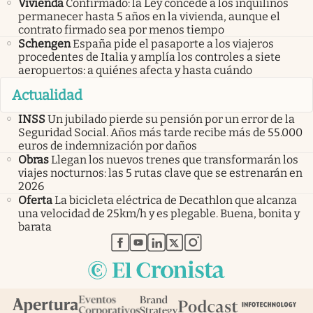
Vivienda
Confirmado: la Ley concede a los inquilinos
permanecer hasta 5 años en la vivienda, aunque el
contrato firmado sea por menos tiempo
Schengen
España pide el pasaporte a los viajeros
procedentes de Italia y amplía los controles a siete
aeropuertos: a quiénes afecta y hasta cuándo
Actualidad
INSS
Un jubilado pierde su pensión por un error de la
Seguridad Social. Años más tarde recibe más de 55.000
euros de indemnización por daños
Obras
Llegan los nuevos trenes que transformarán los
viajes nocturnos: las 5 rutas clave que se estrenarán en
2026
Oferta
La bicicleta eléctrica de Decathlon que alcanza
una velocidad de 25km/h y es plegable. Buena, bonita y
barata
abre en nueva pestaña
abre en nueva pestaña
abre en nueva pestaña
abre en nueva pestaña
abre en nueva pestaña