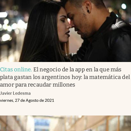
Infotechnology
Clase
Clima
Mundial 2026
Eventos Corporativos
El Cronista Studio
Citas online
.
El negocio de la app en la que más
Mediakit
plata gastan los argentinos hoy: la matemática del
abre en nueva pestaña
amor para recaudar millones
Argentina
Javier Ledesma
viernes, 27 de Agosto de 2021