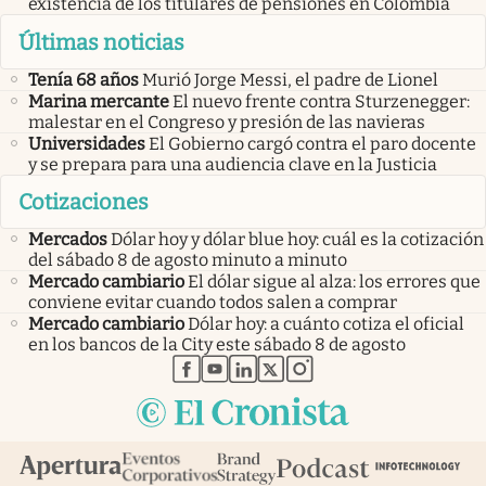
existencia de los titulares de pensiones en Colombia
Últimas noticias
Tenía 68 años
Murió Jorge Messi, el padre de Lionel
Marina mercante
El nuevo frente contra Sturzenegger:
malestar en el Congreso y presión de las navieras
Universidades
El Gobierno cargó contra el paro docente
y se prepara para una audiencia clave en la Justicia
Cotizaciones
Mercados
Dólar hoy y dólar blue hoy: cuál es la cotización
del sábado 8 de agosto minuto a minuto
Mercado cambiario
El dólar sigue al alza: los errores que
conviene evitar cuando todos salen a comprar
Mercado cambiario
Dólar hoy: a cuánto cotiza el oficial
en los bancos de la City este sábado 8 de agosto
abre en nueva pestaña
abre en nueva pestaña
abre en nueva pestaña
abre en nueva pestaña
abre en nueva pestaña