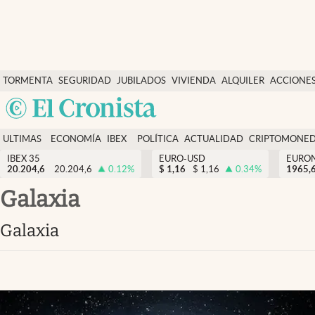
Últimas Noticias
TORMENTA
SEGURIDAD
JUBILADOS
VIVIENDA
ALQUILER
ACCIONE
Economía y finanzas
SOCIAL
Argentina
Política
España
Actualidad
ULTIMAS
ECONOMÍA
IBEX
POLÍTICA
ACTUALIDAD
CRIPTOMONE
México
NOTICIAS
Y
Y
IBEX 35
EURO-USD
EURO
Criptomonedas
20.204,6
20.204,6
0.12
%
$
1,16
$
1,16
0.34
%
USA
1965,
FINANZAS
EURO
Colombia
galaxia
España
Uruguay
galaxia