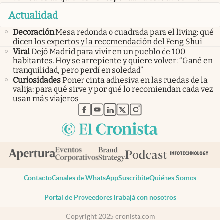
Actualidad
Decoración
Mesa redonda o cuadrada para el living: qué
dicen los expertos y la recomendación del Feng Shui
Viral
Dejó Madrid para vivir en un pueblo de 100
habitantes. Hoy se arrepiente y quiere volver: “Gané en
tranquilidad, pero perdí en soledad”
Curiosidades
Poner cinta adhesiva en las ruedas de la
valija: para qué sirve y por qué lo recomiendan cada vez
usan más viajeros
abre en nueva pestaña
abre en nueva pestaña
abre en nueva pestaña
abre en nueva pestaña
abre en nueva pestaña
Contacto
Canales de WhatsApp
Suscribite
Quiénes Somos
Portal de Proveedores
Trabajá con nosotros
Copyright 2025 cronista.com