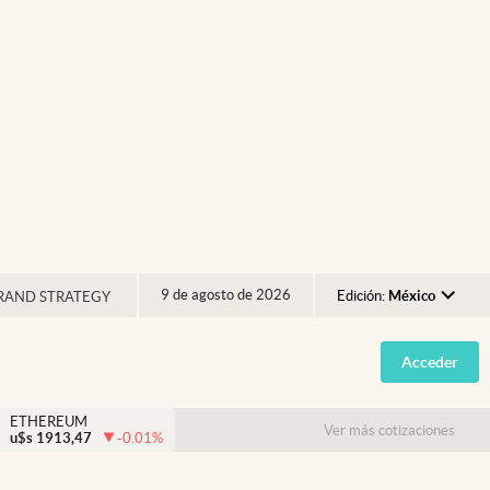
9 de agosto de 2026
Edición:
México
RAND STRATEGY
Argentina
Acceder
España
México
ETHEREUM
Ver más cotizaciones
u$s
1913,47
-0.01
%
USA
Colombia