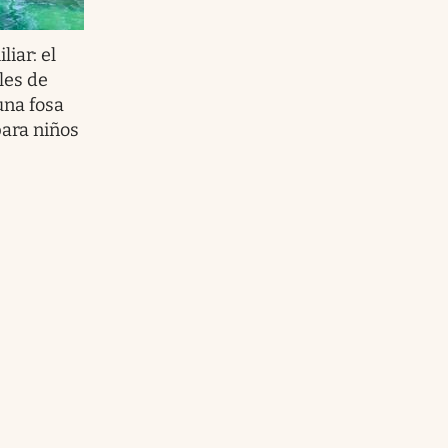
iar: el
les de
una fosa
para niños