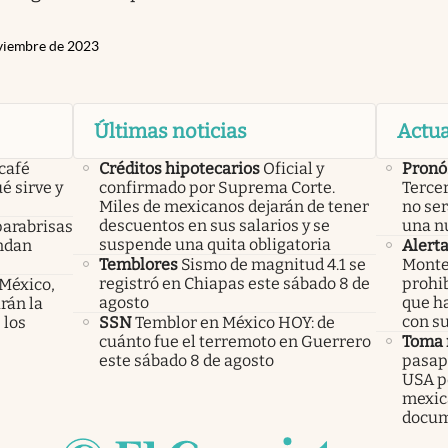
viembre de 2023
Últimas noticias
Actua
 café
Créditos hipotecarios
Oficial y
Pronó
é sirve y
confirmado por Suprema Corte.
Tercer
Miles de mexicanos dejarán de tener
no ser
descuentos en sus salarios y se
una n
parabrisas
suspende una quita obligatoria
endan
Alert
Temblores
Sismo de magnitud 4.1 se
Monte
registró en Chiapas este sábado 8 de
prohib
 México,
agosto
que h
rán la
con s
 los
SSN
Temblor en México HOY: de
cuánto fue el terremoto en Guerrero
Toma 
este sábado 8 de agosto
pasapo
USA pe
mexic
docu