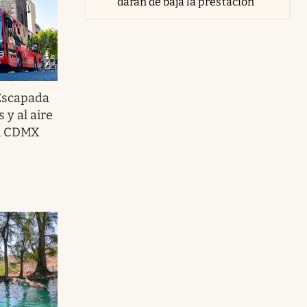
darán de baja la prestación
Escapada
s y al aire
en CDMX