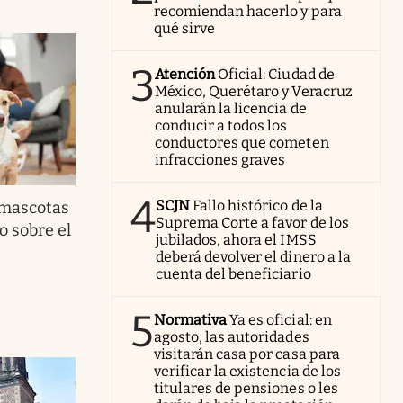
recomiendan hacerlo y para
qué sirve
3
Atención
Oficial: Ciudad de
México, Querétaro y Veracruz
anularán la licencia de
conducir a todos los
conductores que cometen
infracciones graves
4
SCJN
Fallo histórico de la
mascotas
Suprema Corte a favor de los
o sobre el
jubilados, ahora el IMSS
deberá devolver el dinero a la
cuenta del beneficiario
5
Normativa
Ya es oficial: en
agosto, las autoridades
visitarán casa por casa para
verificar la existencia de los
titulares de pensiones o les