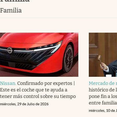
Clima
familia
Espiritualidad
Mediakit
abre en nueva pestaña
Nissan
.
Confirmado por expertos |
Mercado de 
Este es el coche que te ayuda a
histórico de
tener más control sobre su tiempo
pone fin a lo
entre famili
miércoles, 29 de Julio de 2026
miércoles, 10 de 