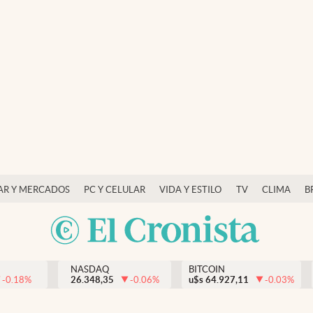
AR Y MERCADOS
PC Y CELULAR
VIDA Y ESTILO
TV
CLIMA
B
NASDAQ
BITCOIN
-0.18
%
26.348,35
-0.06
%
u$s
64.927,11
-0.03
%