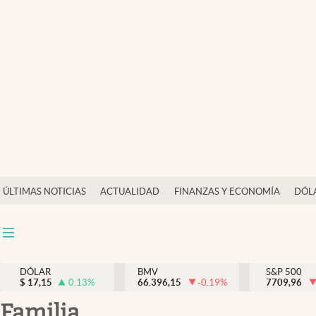
Últimas Noticias
Actualidad
Finanzas y economía
Dólar y mercados
Internacionales
Opinión
ÚLTIMAS NOTICIAS
ACTUALIDAD
FINANZAS Y ECONOMÍA
DÓL
Brand Strategy
Pc y celular
Vida y estilo
DÓLAR
BMV
S&P 500
$
17,15
0.13
%
66.396,15
-0.19
%
7709,96
Tv
familia