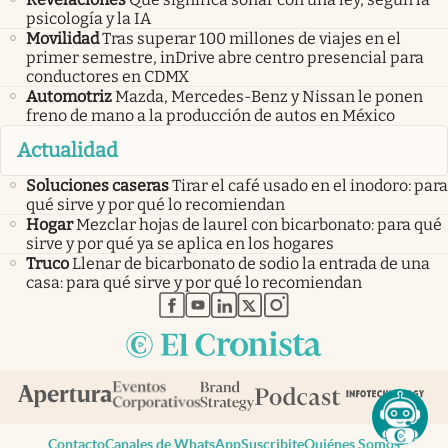
psicología y la IA
Movilidad
Tras superar 100 millones de viajes en el
primer semestre, inDrive abre centro presencial para
conductores en CDMX
Automotriz
Mazda, Mercedes-Benz y Nissan le ponen
freno de mano a la producción de autos en México
Actualidad
Soluciones caseras
Tirar el café usado en el inodoro: para
qué sirve y por qué lo recomiendan
Hogar
Mezclar hojas de laurel con bicarbonato: para qué
sirve y por qué ya se aplica en los hogares
Truco
Llenar de bicarbonato de sodio la entrada de una
casa: para qué sirve y por qué lo recomiendan
abre en nueva pestaña
abre en nueva pestaña
abre en nueva pestaña
abre en nueva pestaña
abre en nueva pestaña
Contacto
Canales de WhatsApp
Suscribite
Quiénes Somos