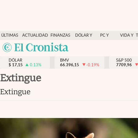
Últimas Noticias
ÚLTIMAS
ACTUALIDAD
FINANZAS
DÓLAR Y
PC Y
VIDA Y
Actualidad
NOTICIAS
Y
MERCADOS
CELULAR
ESTILO
Argentina
Finanzas y economía
ECONOMÍA
España
Dólar y mercados
DÓLAR
BMV
S&P 500
$
17,15
0.13
%
66.396,15
-0.19
%
México
7709,96
Internacionales
USA
extingue
Opinión
Colombia
extingue
Uruguay
Brand Strategy
Pc y celular
Vida y estilo
Tv