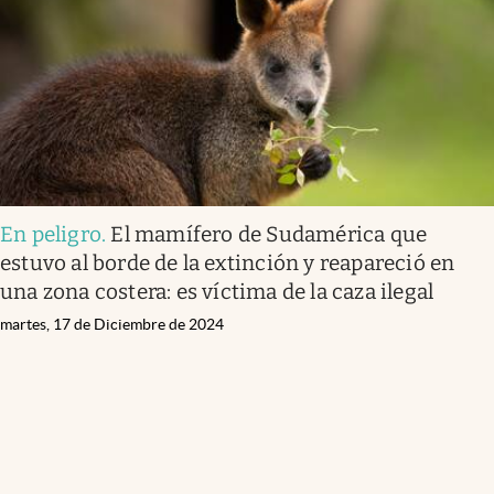
Clima
Espiritualidad
Mediakit
abre en nueva pestaña
México
En peligro
.
El mamífero de Sudamérica que
estuvo al borde de la extinción y reapareció en
una zona costera: es víctima de la caza ilegal
martes, 17 de Diciembre de 2024