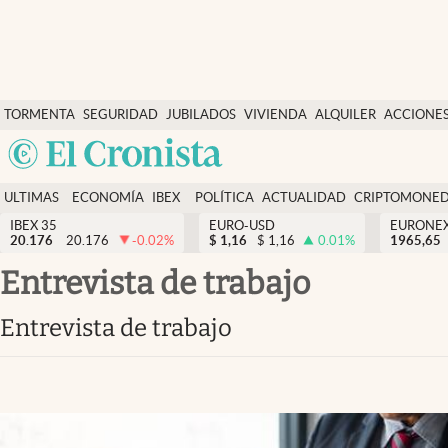
Últimas Noticias
TORMENTA
SEGURIDAD
JUBILADOS
VIVIENDA
ALQUILER
ACCIONE
Economía y finanzas
SOCIAL
Argentina
Política
España
Actualidad
ULTIMAS
ECONOMÍA
IBEX
POLÍTICA
ACTUALIDAD
CRIPTOMONE
México
NOTICIAS
Y
Y
IBEX 35
EURO-USD
EURONE
Criptomonedas
20.176
20.176
-0.02
%
$
1,16
$
1,16
0.01
%
USA
1965,65
FINANZAS
EURO
Colombia
entrevista de trabajo
España
Uruguay
entrevista de trabajo