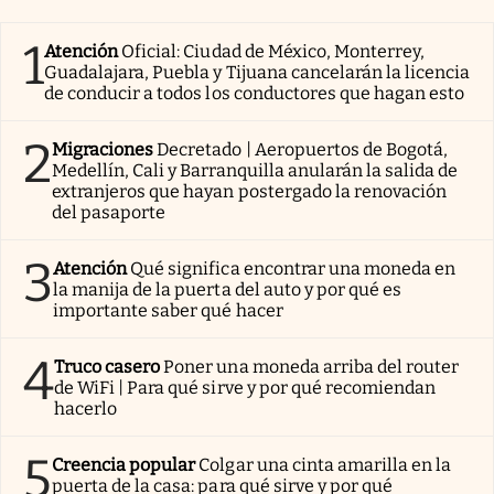
Clima
1
Atención
Oficial: Ciudad de México, Monterrey,
Espiritualidad
Guadalajara, Puebla y Tijuana cancelarán la licencia
de conducir a todos los conductores que hagan esto
Mediakit
abre en nueva pestaña
2
Migraciones
Decretado | Aeropuertos de Bogotá,
México
Medellín, Cali y Barranquilla anularán la salida de
extranjeros que hayan postergado la renovación
del pasaporte
3
Atención
Qué significa encontrar una moneda en
la manija de la puerta del auto y por qué es
importante saber qué hacer
4
Truco casero
Poner una moneda arriba del router
de WiFi | Para qué sirve y por qué recomiendan
hacerlo
5
Creencia popular
Colgar una cinta amarilla en la
puerta de la casa: para qué sirve y por qué