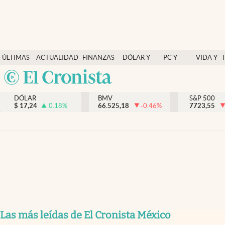
Últimas Noticias
ÚLTIMAS
ACTUALIDAD
FINANZAS
DÓLAR Y
PC Y
VIDA Y
Actualidad
NOTICIAS
Y
MERCADOS
CELULAR
ESTILO
Argentina
Finanzas y economía
ECONOMÍA
España
Dólar y mercados
DÓLAR
BMV
S&P 500
$
17,24
0.18
%
66.525,18
-0.46
%
México
7723,55
Internacionales
USA
Opinión
Colombia
Uruguay
Brand Strategy
Pc y celular
Vida y estilo
Tv
Las más leídas de El Cronista México