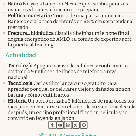
Banca
Nu ya es banco en México: qué cambia para sus
usuarios y la nueva función que prepara
Política monetaria
Crónica de una pausa anunciada:
Banxico deja la tasa de interés en 6.5% sin sorprender al
mercado
Fractura... hidráulica
Claudia Sheinbaum le pone fin al
dogma energético de AMLO: su comité de expertos abre
la puerta al fracking
Actualidad
Tecnología
Apagón masivo de celulares: confirman la
caída de 4.9 millones de líneas de teléfono a nivel
nacional
Tecnología
Carlos Slim lanza curso gratuito para
aprender por qué los celulares viejos y dañados no son
basura y cómo reutilizarlos
Historia
Un perro cruzaba 3 kilómetros de mar todos los
días para encontrarse con el amor de su vida. Una década
después, un equipo profesional filmó su película y se
convirtió en leyenda en Japón
abre en nueva pestaña
abre en nueva pestaña
abre en nueva pestaña
abre en nueva pestaña
abre en nueva pestaña