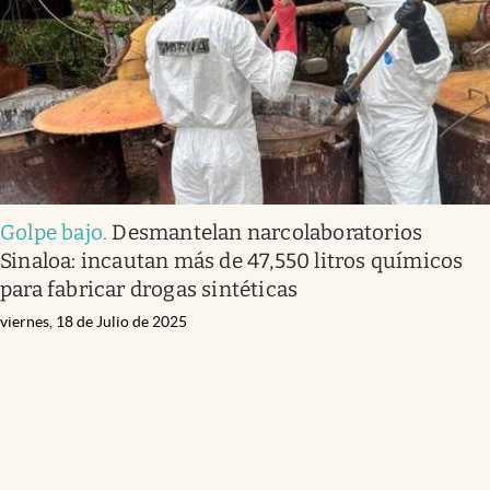
Clima
Espiritualidad
Mediakit
abre en nueva pestaña
México
Golpe bajo
.
Desmantelan narcolaboratorios
Sinaloa: incautan más de 47,550 litros químicos
para fabricar drogas sintéticas
viernes, 18 de Julio de 2025