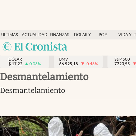
Últimas Noticias
ÚLTIMAS
ACTUALIDAD
FINANZAS
DÓLAR Y
PC Y
VIDA Y
Actualidad
NOTICIAS
Y
MERCADOS
CELULAR
ESTILO
Argentina
Finanzas y economía
ECONOMÍA
España
Dólar y mercados
DÓLAR
BMV
S&P 500
$
17,22
0.03
%
66.525,18
-0.46
%
México
7723,55
Internacionales
USA
Desmantelamiento
Opinión
Colombia
Desmantelamiento
Uruguay
Brand Strategy
Pc y celular
Vida y estilo
Tv