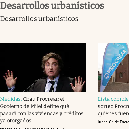
desarrollos urbanísticos
Infotechnology
Clase
desarrollos urbanísticos
Clima
Mundial 2026
Eventos Corporativos
El Cronista Studio
Mediakit
abre en nueva pestaña
Medidas
.
Chau Procrear: el
Lista comple
Gobierno de Milei define qué
sorteo Procr
pasará con las viviendas y créditos
quiénes fuer
ya otorgados
lunes, 04 de Dic
miércoles, 06 de Noviembre de 2024