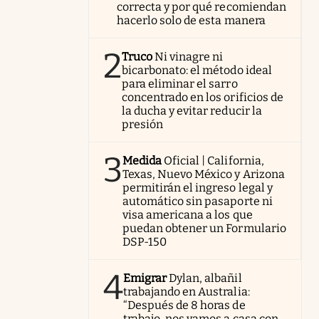
correcta y por qué recomiendan
hacerlo solo de esta manera
2
Truco
Ni vinagre ni
bicarbonato: el método ideal
para eliminar el sarro
concentrado en los orificios de
la ducha y evitar reducir la
presión
3
Medida
Oficial | California,
Texas, Nuevo México y Arizona
permitirán el ingreso legal y
automático sin pasaporte ni
visa americana a los que
puedan obtener un Formulario
DSP-150
4
Emigrar
Dylan, albañil
trabajando en Australia:
“Después de 8 horas de
trabajo, nos vamos a casa con