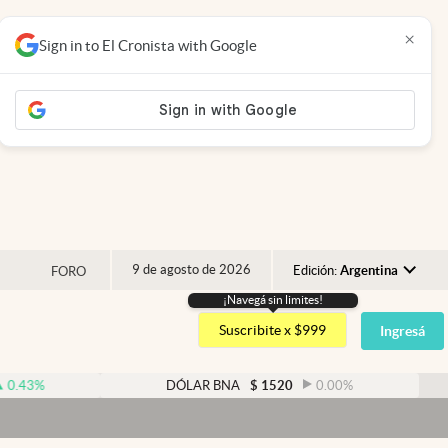
×
Sign in to El Cronista with Google
9 de agosto de 2026
Edición:
Argentina
FORO
¡Navegá sin limites!
Argentina
Suscribite x $999
Ingresá
España
México
DÓLAR BNA
$
1520
0.00
%
DÓ
USA
Colombia