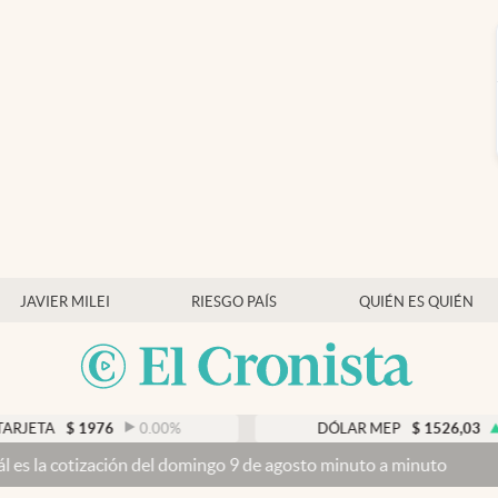
JAVIER MILEI
RIESGO PAÍS
QUIÉN ES QUIÉN
$
1976
0.00
%
DÓLAR MEP
$
1526,03
0.43
%
ación del domingo 9 de agosto minuto a minuto