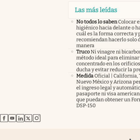
Las más leídas
No todos lo saben
Colocar e
higiénico hacia delante o ha
cuál es la forma correcta y 
recomiendan hacerlo solo d
manera
Truco
Ni vinagre ni bicarbo
método ideal para eliminar 
concentrado en los orificios
ducha y evitar reducir la pr
Medida
Oficial | California,
Nuevo México y Arizona pe
el ingreso legal y automátic
pasaporte ni visa americana
que puedan obtener un For
DSP-150
abre en nueva pestaña
abre en nueva pestaña
abre en nueva pestaña
abre en nueva pestaña
abre en nueva pestaña