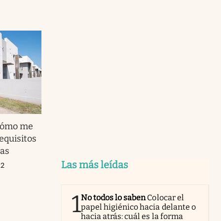
 cómo me
requisitos
das
Las más leídas
22
1
No todos lo saben
Colocar el
papel higiénico hacia delante o
hacia atrás: cuál es la forma