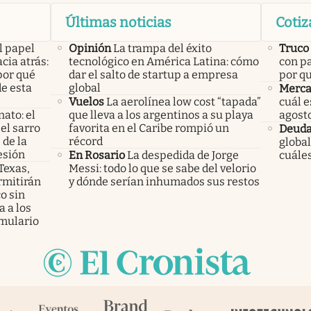
Últimas noticias
Cotiz
l papel
Opinión
La trampa del éxito
Truco
cia atrás:
tecnológico en América Latina: cómo
con pa
por qué
dar el salto de startup a empresa
por q
e esta
global
Merca
Vuelos
La aerolínea low cost “tapada”
cuál e
nato: el
que lleva a los argentinos a su playa
agost
el sarro
favorita en el Caribe rompió un
Deud
 de la
récord
global
esión
En Rosario
La despedida de Jorge
cuáles
 Texas,
Messi: todo lo que se sabe del velorio
rmitirán
y dónde serían inhumados sus restos
o sin
 a los
mulario