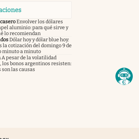
aciones
 casero
Envolver los dólares
pel aluminio: para qué sirve y
ué lo recomiendan
dos
Dólar hoy y dólar blue hoy:
s la cotización del domingo 9 de
o minuto a minuto
a
A pesar de la volatilidad
, los bonos argentinos resisten:
 son las causas