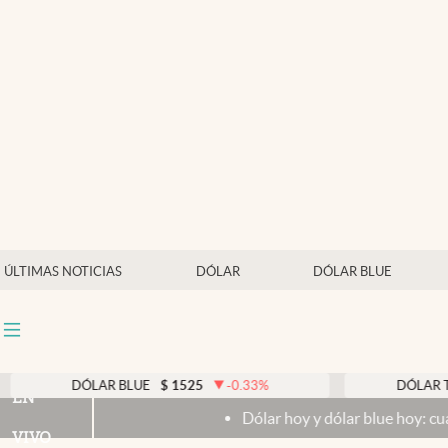
Últimas noticias
Dólar
Members
Economía y Política
Finanzas y Mercados
Mercados Online
ÚLTIMAS NOTICIAS
DÓLAR
DÓLAR BLUE
Negocios
Columnistas
Otras secciones
DÓLAR BLUE
$
1525
-0.33
%
DÓLAR TARJETA
EN
Dólar hoy y dólar blue hoy: cuál es la cotiz
Apertura
VIVO