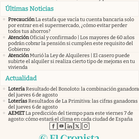
Últimas Noticias
Precaución
La estafa que vacía tu cuenta bancaria solo
por entrar en el supermercado, ¿cómo evitar perder
todos tus ahorros?
Atención
Oficial y confirmado | Los mayores de 60 años
podrán cobrar la pensión si cumplen este requisito del
Gobierno
Atención
Murió la Ley de Alquileres | El casero puede
subirte el alquiler si realiza cierto tipo de mejoras en tu
vivienda
Actualidad
Lotería
Resultado del Bonoloto: la combinación ganadora
del jueves 6 de agosto
Loterías
Resultados de La Primitiva: las cifras ganadoras
del jueves 6 de agosto
AEMET
La predicción del tiempo para este viernes 7 de
agosto: cómo estará el clima en cada ciudad de España
abre en nueva pestaña
abre en nueva pestaña
abre en nueva pestaña
abre en nueva pestaña
abre en nueva pestaña