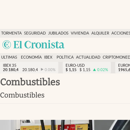
Últimas Noticias
TORMENTA
SEGURIDAD
JUBILADOS
VIVIENDA
ALQUILER
ACCIONE
Economía y finanzas
SOCIAL
Argentina
Política
España
Actualidad
ULTIMAS
ECONOMÍA
IBEX
POLÍTICA
ACTUALIDAD
CRIPTOMONE
México
NOTICIAS
Y
Y
IBEX 35
EURO-USD
EURO
Criptomonedas
20.180,4
20.180,4
0.00
%
$
1,15
$
1,15
0.02
%
USA
1965,
FINANZAS
EURO
Colombia
combustibles
España
Uruguay
combustibles