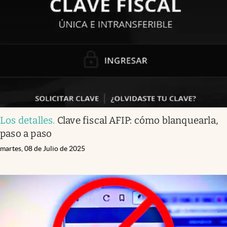
Infotechnology
Clase
Clima
Mundial 2026
Eventos Corporativos
El Cronista Studio
Los detalles
.
Clave fiscal AFIP: cómo blanquearla,
Mediakit
paso a paso
abre en nueva pestaña
Argentina
martes, 08 de Julio de 2025