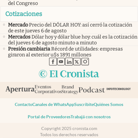
del Congreso
Cotizaciones
Mercado
Precio del DÓLAR HOY: así cerró la cotización
de este jueves 6 de agosto
Mercados
Dólar hoy y dólar blue hoy: cuál es la cotización
del jueves 6 de agosto minuto a minuto
Presión cambiaria
Récord de utilidades: empresas
giraron al exterior u$s 1891 millones
abre en nueva pestaña
abre en nueva pestaña
abre en nueva pestaña
abre en nueva pestaña
abre en nueva pestaña
Contacto
Canales de WhatsApp
Suscribite
Quiénes Somos
Portal de Proveedores
Trabajá con nosotros
Copyright 2025 cronista.com
Todos los derechos reservados