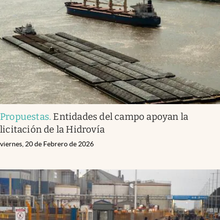
Infotechnology
Clase
Clima
Mundial 2026
Eventos Corporativos
El Cronista Studio
Propuestas
.
Entidades del campo apoyan la
Mediakit
licitación de la Hidrovía
abre en nueva pestaña
Argentina
viernes, 20 de Febrero de 2026