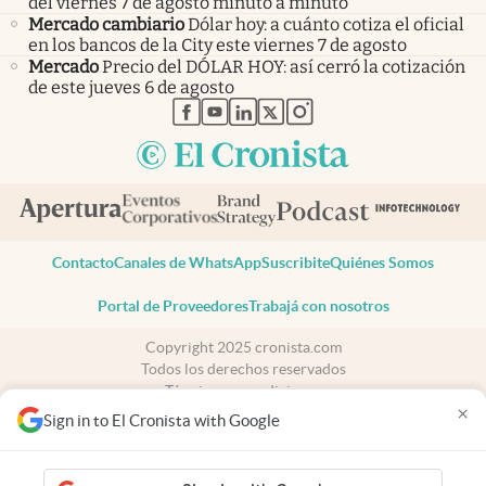
del viernes 7 de agosto minuto a minuto
Mercado cambiario
Dólar hoy: a cuánto cotiza el oficial
en los bancos de la City este viernes 7 de agosto
Mercado
Precio del DÓLAR HOY: así cerró la cotización
de este jueves 6 de agosto
abre en nueva pestaña
abre en nueva pestaña
abre en nueva pestaña
abre en nueva pestaña
abre en nueva pestaña
Contacto
Canales de WhatsApp
Suscribite
Quiénes Somos
Portal de Proveedores
Trabajá con nosotros
Copyright 2025 cronista.com
Todos los derechos reservados
Términos y condiciones
×
Privacidad
Sign in to El Cronista with Google
Consentimiento
Tel:
+54 11 7078-3270