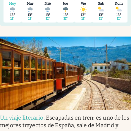
Infotechnology
Hoy
Mar
Mié
Jue
Vie
Sáb
Dom
Clase
13°
13°
13°
13°
13°
13°
13°
11°
11°
11°
11°
11°
11°
11°
Clima
Mundial 2026
Eventos Corporativos
El Cronista Studio
Mediakit
abre en nueva pestaña
Argentina
Un viaje literario
.
Escapadas en tren: es uno de los
mejores trayectos de España, sale de Madrid y