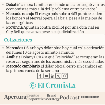
Debate
La mora familiar enciende una alerta: qué ven los
economistas más allá del “problema entre privados”
Mercado en rojo
El riesgo país sube a 463 puntos: ceden
los bonos y el Merval opera a la baja, pese a la mejora de
las energéticas
Provincia
Apuntan contra Kicillof por una obra vial en
City Bell que avanza pese a su judicialización
Cotizaciones
Mercados
Dólar hoy y dólar blue hoy: cuál es la cotización
del lunes 10 de agosto minuto a minuto
Análisis
Dólar y BCRA: a qué “velocidad” se recuperan las
reservas según uno de los economistas más escuchados
Mercado cambiario
El dólar oficial cerró sin cambios en
la primera rueda de la semana
abre en nueva pestaña
abre en nueva pestaña
abre en nueva pestaña
abre en nueva pestaña
abre en nueva pestaña