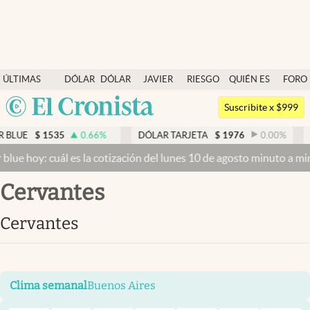
Últimas noticias
ÚLTIMAS
DÓLAR
DÓLAR
JAVIER
RIESGO
QUIÉN ES
FORO
Dólar
NOTICIAS
BLUE
MILEI
PAÍS
QUIÉN
Argentina
Members
Suscribite x $999
España
Economía y Política
UE
$
1535
0.66
%
DÓLAR TARJETA
$
1976
0.00
%
DÓ
México
 hoy: cuál es la cotización del lunes 10 de agosto minuto a minuto
Finanzas y Mercados
USA
cervantes
Mercados Online
Colombia
Uruguay
Negocios
cervantes
Columnistas
Otras secciones
Clima semanal
Buenos Aires
Apertura