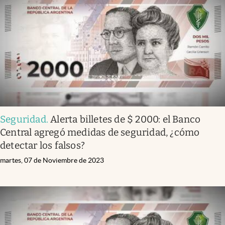
Infotechnology
Clase
Clima
Mundial 2026
Eventos Corporativos
El Cronista Studio
Seguridad
.
Alerta billetes de $ 2000: el Banco
Mediakit
Central agregó medidas de seguridad, ¿cómo
abre en nueva pestaña
detectar los falsos?
Argentina
martes, 07 de Noviembre de 2023