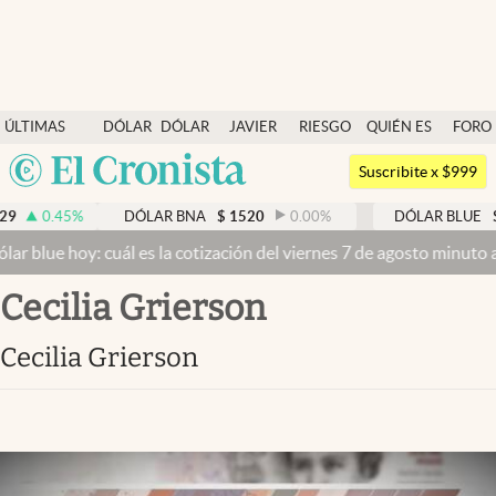
Últimas noticias
ÚLTIMAS
DÓLAR
DÓLAR
JAVIER
RIESGO
QUIÉN ES
FORO
Dólar
NOTICIAS
BLUE
MILEI
PAÍS
QUIÉN
Argentina
Members
Suscribite x $999
España
Economía y Política
0.45
%
DÓLAR BNA
$
1520
0.00
%
DÓLAR BLUE
$
15
México
blue hoy: cuál es la cotización del viernes 7 de agosto minuto a m
Finanzas y Mercados
USA
Cecilia Grierson
Mercados Online
Colombia
Uruguay
Negocios
Cecilia Grierson
Columnistas
Otras secciones
Apertura