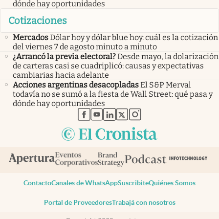
dónde hay oportunidades
Cotizaciones
Mercados
Dólar hoy y dólar blue hoy: cuál es la cotización
del viernes 7 de agosto minuto a minuto
¿Arrancó la previa electoral?
Desde mayo, la dolarización
de carteras casi se cuadriplicó: causas y expectativas
cambiarias hacia adelante
Acciones argentinas desacopladas
El S&P Merval
todavía no se sumó a la fiesta de Wall Street: qué pasa y
dónde hay oportunidades
abre en nueva pestaña
abre en nueva pestaña
abre en nueva pestaña
abre en nueva pestaña
abre en nueva pestaña
Contacto
Canales de WhatsApp
Suscribite
Quiénes Somos
Portal de Proveedores
Trabajá con nosotros