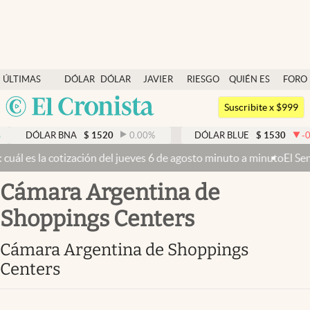
Últimas noticias
ÚLTIMAS
DÓLAR
DÓLAR
JAVIER
RIESGO
QUIÉN ES
FORO
Dólar
NOTICIAS
BLUE
MILEI
PAÍS
QUIÉN
Argentina
Members
Suscribite x $999
España
Economía y Política
DÓLAR BNA
$
1520
0.00
%
DÓLAR BLUE
$
1530
-0.65
México
 cotización del jueves 6 de agosto minuto a minuto
El Senado busca 
Finanzas y Mercados
USA
Cámara Argentina de
Mercados Online
Colombia
Uruguay
Shoppings Centers
Negocios
Columnistas
Cámara Argentina de Shoppings
Centers
Otras secciones
Apertura