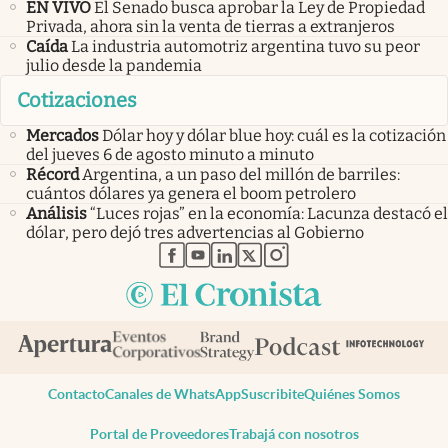
EN VIVO
El Senado busca aprobar la Ley de Propiedad
Privada, ahora sin la venta de tierras a extranjeros
Caída
La industria automotriz argentina tuvo su peor
julio desde la pandemia
Cotizaciones
Mercados
Dólar hoy y dólar blue hoy: cuál es la cotización
del jueves 6 de agosto minuto a minuto
Récord
Argentina, a un paso del millón de barriles:
cuántos dólares ya genera el boom petrolero
Análisis
“Luces rojas” en la economía: Lacunza destacó el
dólar, pero dejó tres advertencias al Gobierno
abre en nueva pestaña
abre en nueva pestaña
abre en nueva pestaña
abre en nueva pestaña
abre en nueva pestaña
Contacto
Canales de WhatsApp
Suscribite
Quiénes Somos
Portal de Proveedores
Trabajá con nosotros