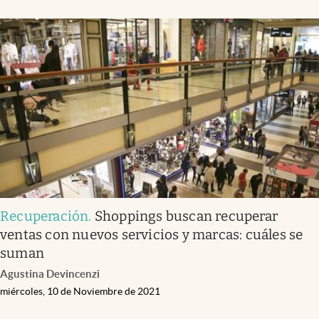
Infotechnology
Clase
Clima
Mundial 2026
Eventos Corporativos
El Cronista Studio
Mediakit
abre en nueva pestaña
Argentina
Recuperación
.
Shoppings buscan recuperar
ventas con nuevos servicios y marcas: cuáles se
suman
Agustina Devincenzi
miércoles, 10 de Noviembre de 2021