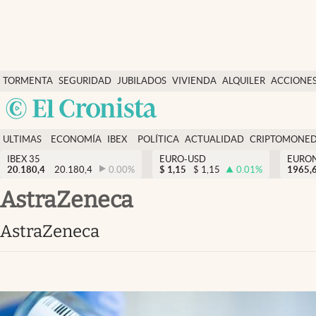
Últimas Noticias
TORMENTA
SEGURIDAD
JUBILADOS
VIVIENDA
ALQUILER
ACCIONE
Economía y finanzas
SOCIAL
Argentina
Política
España
Actualidad
ULTIMAS
ECONOMÍA
IBEX
POLÍTICA
ACTUALIDAD
CRIPTOMONE
México
NOTICIAS
Y
Y
IBEX 35
EURO-USD
EURO
Criptomonedas
20.180,4
20.180,4
0.00
%
$
1,15
$
1,15
0.01
%
USA
1965,
FINANZAS
EURO
Colombia
AstraZeneca
España
Uruguay
AstraZeneca