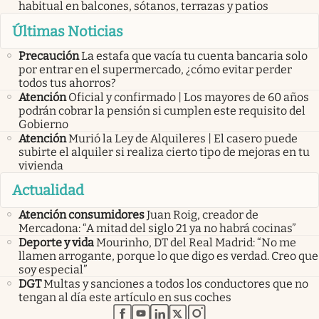
habitual en balcones, sótanos, terrazas y patios
Últimas Noticias
Precaución
La estafa que vacía tu cuenta bancaria solo
por entrar en el supermercado, ¿cómo evitar perder
todos tus ahorros?
Atención
Oficial y confirmado | Los mayores de 60 años
podrán cobrar la pensión si cumplen este requisito del
Gobierno
Atención
Murió la Ley de Alquileres | El casero puede
subirte el alquiler si realiza cierto tipo de mejoras en tu
vivienda
Actualidad
Atención consumidores
Juan Roig, creador de
Mercadona: “A mitad del siglo 21 ya no habrá cocinas”
Deporte y vida
Mourinho, DT del Real Madrid: “No me
llamen arrogante, porque lo que digo es verdad. Creo que
soy especial”
DGT
Multas y sanciones a todos los conductores que no
tengan al día este artículo en sus coches
abre en nueva pestaña
abre en nueva pestaña
abre en nueva pestaña
abre en nueva pestaña
abre en nueva pestaña