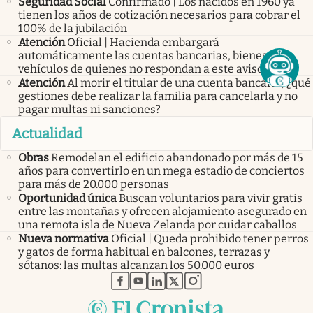
Seguridad Social
Confirmado | Los nacidos en 1960 ya
tienen los años de cotización necesarios para cobrar el
100% de la jubilación
Atención
Oficial | Hacienda embargará
automáticamente las cuentas bancarias, bienes y
vehículos de quienes no respondan a este aviso final
Atención
Al morir el titular de una cuenta bancaria, ¿qué
gestiones debe realizar la familia para cancelarla y no
pagar multas ni sanciones?
Actualidad
Obras
Remodelan el edificio abandonado por más de 15
años para convertirlo en un mega estadio de conciertos
para más de 20.000 personas
Oportunidad única
Buscan voluntarios para vivir gratis
entre las montañas y ofrecen alojamiento asegurado en
una remota isla de Nueva Zelanda por cuidar caballos
Nueva normativa
Oficial | Queda prohibido tener perros
y gatos de forma habitual en balcones, terrazas y
sótanos: las multas alcanzan los 50.000 euros
abre en nueva pestaña
abre en nueva pestaña
abre en nueva pestaña
abre en nueva pestaña
abre en nueva pestaña