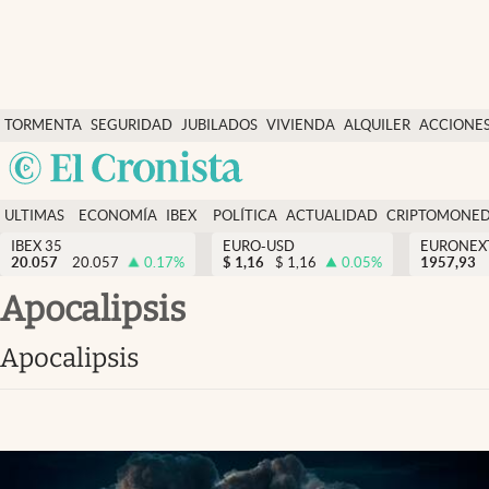
Últimas Noticias
TORMENTA
SEGURIDAD
JUBILADOS
VIVIENDA
ALQUILER
ACCIONE
Economía y finanzas
SOCIAL
Argentina
Política
España
Actualidad
ULTIMAS
ECONOMÍA
IBEX
POLÍTICA
ACTUALIDAD
CRIPTOMONE
México
NOTICIAS
Y
Y
IBEX 35
EURO-USD
EURONEX
Criptomonedas
20.057
20.057
0.17
%
$
1,16
$
1,16
0.05
%
1957,93
USA
FINANZAS
EURO
Colombia
apocalipsis
España
Uruguay
apocalipsis