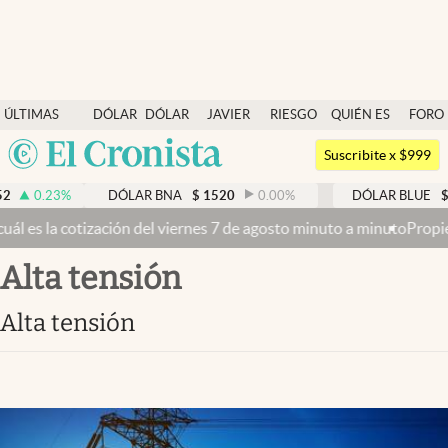
Últimas noticias
ÚLTIMAS
DÓLAR
DÓLAR
JAVIER
RIESGO
QUIÉN ES
FORO
Dólar
NOTICIAS
BLUE
MILEI
PAÍS
QUIÉN
Argentina
Members
Suscribite x $999
España
Economía y Política
0.23
%
DÓLAR BNA
$
1520
0.00
%
DÓLAR BLUE
$
15
México
la cotización del viernes 7 de agosto minuto a minuto
Propiedad pri
Finanzas y Mercados
USA
alta tensión
Mercados Online
Colombia
Uruguay
Negocios
alta tensión
Columnistas
Otras secciones
Apertura