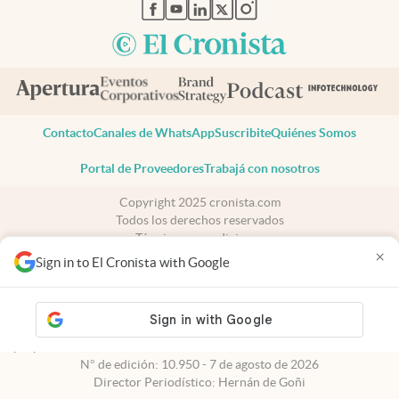
abre en nueva pestaña
abre en nueva pestaña
abre en nueva pestaña
abre en nueva pestaña
abre en nueva pestaña
Contacto
Canales de WhatsApp
Suscribite
Quiénes Somos
Portal de Proveedores
Trabajá con nosotros
Copyright 2025 cronista.com
Todos los derechos reservados
Términos y condiciones
×
Privacidad
Sign in to El Cronista with Google
Consentimiento
Tel:
+54 11 7078-3270
cronista.com
es propiedad de El Cronista Comercial S.A Registro de
propiedad intelectual: 56576959
N° de edición: 10.950 - 7 de agosto de 2026
Director Periodístico: Hernán de Goñi