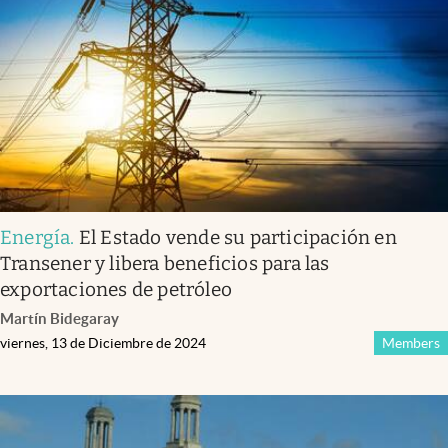
Infotechnology
Clase
Clima
Mundial 2026
Eventos Corporativos
El Cronista Studio
Energía
.
El Estado vende su participación en
Mediakit
Transener y libera beneficios para las
abre en nueva pestaña
exportaciones de petróleo
Argentina
Martín Bidegaray
viernes, 13 de Diciembre de 2024
Members