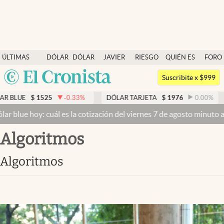
Últimas noticias
ÚLTIMAS
DÓLAR
DÓLAR
JAVIER
RIESGO
QUIÉN ES
FORO
Dólar
NOTICIAS
BLUE
MILEI
PAÍS
QUIÉN
Argentina
Members
Suscribite x $999
España
Economía y Política
$
1525
-0.33
%
DÓLAR TARJETA
$
1976
0.00
%
DÓLAR
México
oy: cuál es la cotización del viernes 7 de agosto minuto a minuto
Dó
Finanzas y Mercados
USA
algoritmos
Mercados Online
Colombia
Uruguay
Negocios
algoritmos
Columnistas
Otras secciones
Apertura