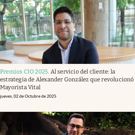
Infotechnology
Clase
Clima
Mundial 2026
Eventos Corporativos
El Cronista Studio
Premios CIO 2025
.
Al servicio del cliente: la
Mediakit
estrategia de Alexander González que revolucionó
abre en nueva pestaña
Mayorista Vital
Argentina
jueves, 02 de Octubre de 2025