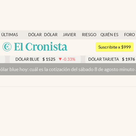
Últimas noticias
ÚLTIMAS
DÓLAR
DÓLAR
JAVIER
RIESGO
QUIÉN ES
FORO
Dólar
NOTICIAS
BLUE
MILEI
PAÍS
QUIÉN
Argentina
Members
Suscribite x $999
España
Economía y Política
DÓLAR BLUE
$
1525
-0.33
%
DÓLAR TARJETA
$
1976
México
lar blue hoy: cuál es la cotización del sábado 8 de agosto minuto 
Finanzas y Mercados
USA
Mercados Online
Colombia
Uruguay
Negocios
Columnistas
Otras secciones
Apertura