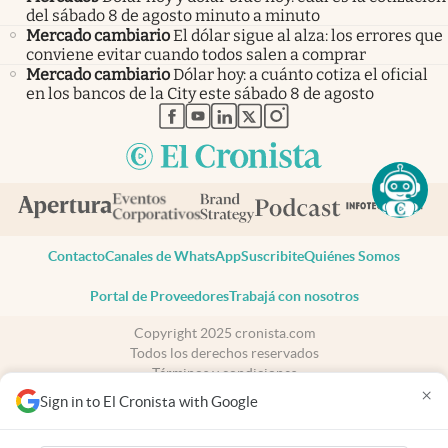
del sábado 8 de agosto minuto a minuto
Mercado cambiario
El dólar sigue al alza: los errores que
conviene evitar cuando todos salen a comprar
Mercado cambiario
Dólar hoy: a cuánto cotiza el oficial
en los bancos de la City este sábado 8 de agosto
abre en nueva pestaña
abre en nueva pestaña
abre en nueva pestaña
abre en nueva pestaña
abre en nueva pestaña
Contacto
Canales de WhatsApp
Suscribite
Quiénes Somos
Portal de Proveedores
Trabajá con nosotros
Copyright 2025 cronista.com
Todos los derechos reservados
Términos y condiciones
×
Privacidad
Sign in to El Cronista with Google
Consentimiento
Tel:
+54 11 7078-3270