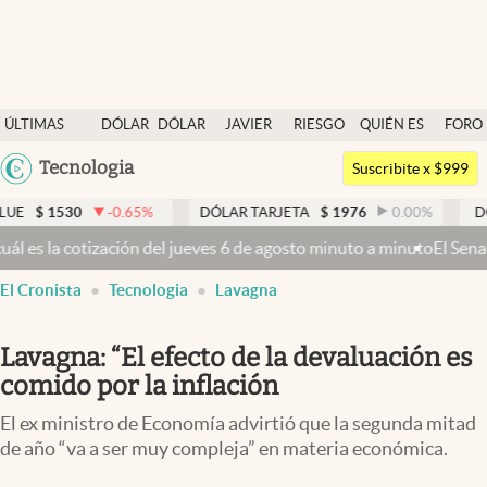
Últimas noticias
ÚLTIMAS
DÓLAR
DÓLAR
JAVIER
RIESGO
QUIÉN ES
FORO
Dólar
NOTICIAS
BLUE
MILEI
PAÍS
QUIÉN
Argentina
Tecnologia
Members
Suscribite x $999
España
Economía y Política
-0.65
%
DÓLAR TARJETA
$
1976
0.00
%
DÓLAR MEP
$
México
ueves 6 de agosto minuto a minuto
El Senado busca aprobar la Ley de
Finanzas y Mercados
USA
El Cronista
Tecnologia
Lavagna
Mercados Online
Colombia
Uruguay
Negocios
Lavagna: “El efecto de la devaluación es
Columnistas
comido por la inflación
Otras secciones
El ex ministro de Economía advirtió que la segunda mitad
de año “va a ser muy compleja” en materia económica.
Apertura