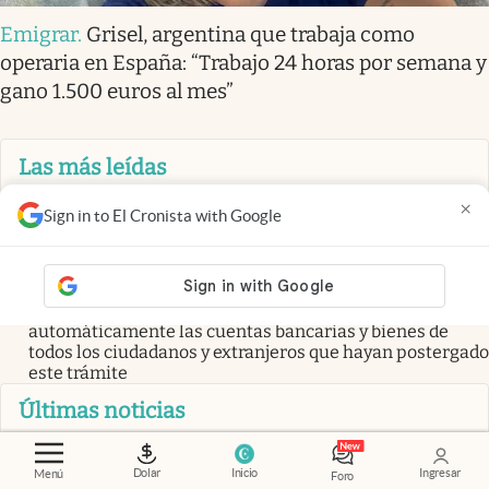
Emigrar
.
Grisel, argentina que trabaja como
operaria en España: “Trabajo 24 horas por semana y
gano 1.500 euros al mes”
Las más leídas
Oficial
Por nueva Ley de Sucesiones, los herederos no
×
Sign in to El Cronista with Google
obtendrán los bienes aunque lo determine el testamento
Clave
Cómo cargar la batería del celular cuando no hay
electricidad en casa: la manera más efectiva, sencilla y
segura
Atención
Oficial | Las autoridades embargan
automáticamente las cuentas bancarias y bienes de
todos los ciudadanos y extranjeros que hayan postergado
este trámite
Últimas noticias
Emigrar
Grisel, argentina que trabaja como operaria en
España: “Trabajo 24 horas por semana y gano 1.500 euros
Dolar
Inicio
Ingresar
Menú
Foro