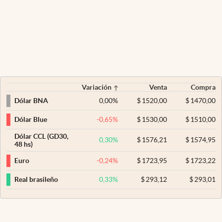
Variación
Venta
Compra
0,00
%
$
1520,00
$
1470,00
Dólar BNA
-0,65
%
$
1530,00
$
1510,00
Dólar Blue
Dólar CCL (GD30,
0,30
%
$
1576,21
$
1574,95
48 hs)
-0,24
%
$
1723,95
$
1723,22
Euro
0,33
%
$
293,12
$
293,01
Real brasileño