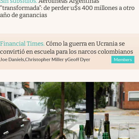
Sin subsidios
.
Aerolíneas Argentinas
“transformada”: de perder u$s 400 millones a otro
año de ganancias
Financial Times
.
Cómo la guerra en Ucrania se
convirtió en escuela para los narcos colombianos
Joe Daniels
,
Christopher Miller
y
Geoff Dyer
Members