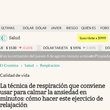
Últimas noticias
ÚLTIMAS
DÓLAR
DÓLAR
JAVIER
RIESGO
QUIÉN ES
FORO
Dólar
NOTICIAS
BLUE
MILEI
PAÍS
QUIÉN
Argentina
Salud
Members
Suscribite x $999
España
Economía y Política
-0.65
%
DÓLAR TARJETA
$
1976
0.00
%
DÓLAR MEP
$
México
eves 6 de agosto minuto a minuto
Propiedad privada: con cruces y ch
Finanzas y Mercados
USA
El Cronista
Salud
Respiracion
Mercados Online
Colombia
Uruguay
Calidad de vida
Negocios
La técnica de respiración que conviene
Columnistas
usar para calmar la ansiedad en
Otras secciones
minutos: cómo hacer este ejercicio de
Apertura
relajación