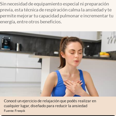
Infotechnology
Sin necesidad de equipamiento especial ni preparación
previa, esta técnica de respiración calma la ansiedad y te
Clase
permite mejorar tu capacidad pulmonar e incrementar tu
energía, entre otros beneficios.
Clima
Mundial 2026
Eventos Corporativos
El Cronista Studio
Mediakit
abre en nueva pestaña
Argentina
Conocé un ejercicio de relajación que podés realizar en
cualquier lugar, diseñado para reducir la ansiedad
Fuente: Freepik