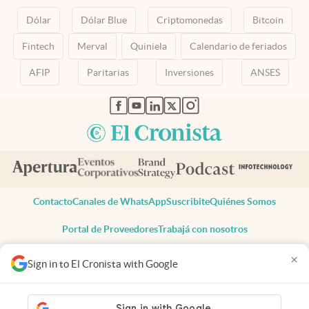
Dólar
Dólar Blue
Criptomonedas
Bitcoin
Fintech
Merval
Quiniela
Calendario de feriados
AFIP
Paritarias
Inversiones
ANSES
abre en nueva pestaña
abre en nueva pestaña
abre en nueva pestaña
abre en nueva pestaña
abre en nueva pestaña
Contacto
Canales de WhatsApp
Suscribite
Quiénes Somos
Portal de Proveedores
Trabajá con nosotros
Copyright 2025 cronista.com
×
Sign in to El Cronista with Google
Todos los derechos reservados
Términos y condiciones
Privacidad