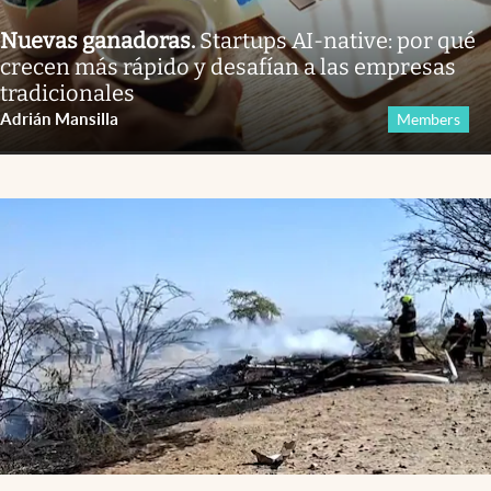
Nuevas ganadoras
.
Startups AI-native: por qué
crecen más rápido y desafían a las empresas
tradicionales
Adrián Mansilla
Members