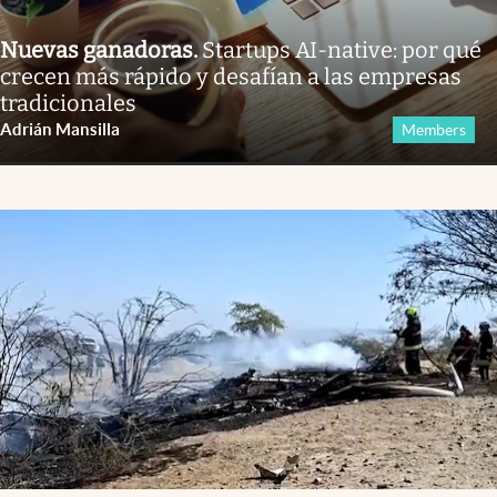
Nuevas ganadoras
.
Startups AI-native: por qué
crecen más rápido y desafían a las empresas
tradicionales
Adrián Mansilla
Members