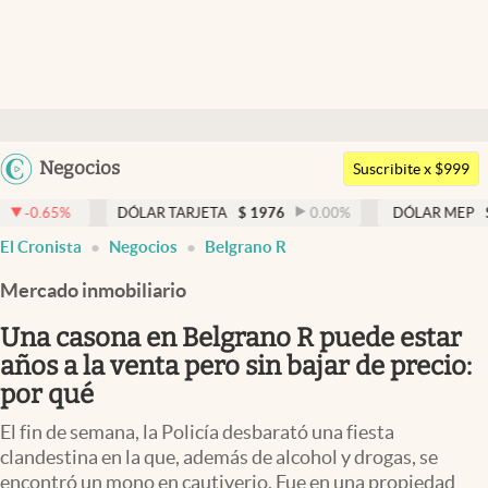
Últimas noticias
Dólar
Argentina
Negocios
Members
Suscribite x $999
España
Economía y Política
DÓLAR TARJETA
$
1976
0.00
%
DÓLAR MEP
$
1521,24
0.
México
El Cronista
Negocios
Belgrano R
Finanzas y Mercados
USA
Mercado inmobiliario
Mercados Online
Colombia
Uruguay
Una casona en Belgrano R puede estar
Negocios
años a la venta pero sin bajar de precio:
Columnistas
por qué
Otras secciones
El fin de semana, la Policía desbarató una fiesta
clandestina en la que, además de alcohol y drogas, se
Apertura
encontró un mono en cautiverio. Fue en una propiedad