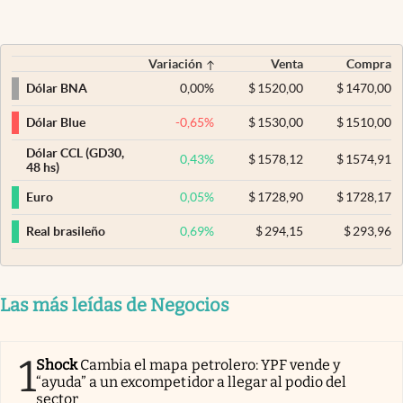
Variación
Venta
Compra
0,00
%
$
1520,00
$
1470,00
Dólar BNA
-0,65
%
$
1530,00
$
1510,00
Dólar Blue
Dólar CCL (GD30,
0,43
%
$
1578,12
$
1574,91
48 hs)
0,05
%
$
1728,90
$
1728,17
Euro
0,69
%
$
294,15
$
293,96
Real brasileño
Las más leídas de Negocios
1
Shock
Cambia el mapa petrolero: YPF vende y
“ayuda” a un excompetidor a llegar al podio del
sector