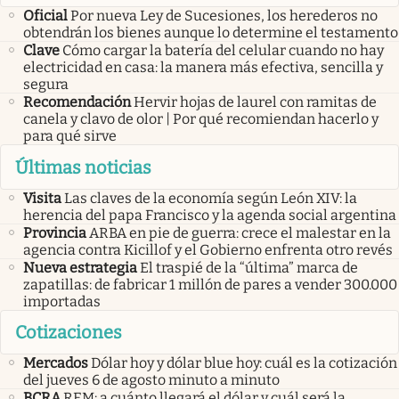
Oficial
Por nueva Ley de Sucesiones, los herederos no
obtendrán los bienes aunque lo determine el testamento
Clave
Cómo cargar la batería del celular cuando no hay
electricidad en casa: la manera más efectiva, sencilla y
segura
Recomendación
Hervir hojas de laurel con ramitas de
canela y clavo de olor | Por qué recomiendan hacerlo y
para qué sirve
Últimas noticias
Visita
Las claves de la economía según León XIV: la
herencia del papa Francisco y la agenda social argentina
Provincia
ARBA en pie de guerra: crece el malestar en la
agencia contra Kicillof y el Gobierno enfrenta otro revés
Nueva estrategia
El traspié de la “última” marca de
zapatillas: de fabricar 1 millón de pares a vender 300.000
importadas
Cotizaciones
Mercados
Dólar hoy y dólar blue hoy: cuál es la cotización
del jueves 6 de agosto minuto a minuto
BCRA
REM: a cuánto llegará el dólar y cuál será la