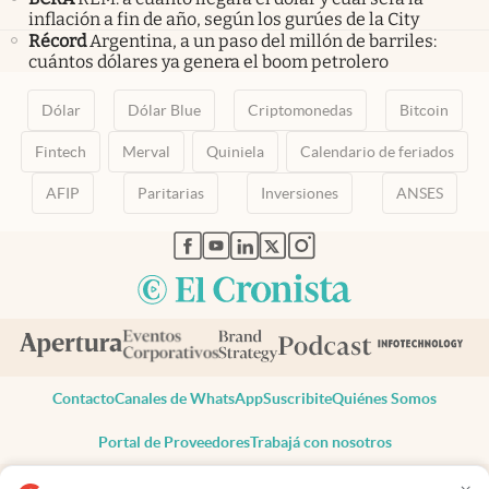
inflación a fin de año, según los gurúes de la City
Récord
Argentina, a un paso del millón de barriles:
cuántos dólares ya genera el boom petrolero
Dólar
Dólar Blue
Criptomonedas
Bitcoin
Fintech
Merval
Quiniela
Calendario de feriados
AFIP
Paritarias
Inversiones
ANSES
abre en nueva pestaña
abre en nueva pestaña
abre en nueva pestaña
abre en nueva pestaña
abre en nueva pestaña
Contacto
Canales de WhatsApp
Suscribite
Quiénes Somos
Portal de Proveedores
Trabajá con nosotros
Copyright 2025 cronista.com