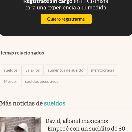
Registrate sin cargo
en El Cronista
para una experiencia a tu medida.
Quiero registrarme
Temas relacionados
sueldos
Salarios
aumentos de sueldo
meritocracia
Mercer
sueldos ejecutivos
Más noticias de
sueldos
David, albañil mexicano:
“Empecé con un sueldito de 80