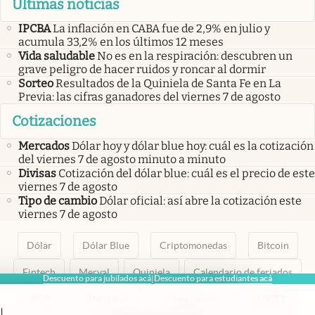
Últimas noticias
IPCBA
La inflación en CABA fue de 2,9% en julio y
acumula 33,2% en los últimos 12 meses
Vida saludable
No es en la respiración: descubren un
grave peligro de hacer ruidos y roncar al dormir
Sorteo
Resultados de la Quiniela de Santa Fe en La
Previa: las cifras ganadores del viernes 7 de agosto
Cotizaciones
Mercados
Dólar hoy y dólar blue hoy: cuál es la cotización
del viernes 7 de agosto minuto a minuto
Divisas
Cotización del dólar blue: cuál es el precio de este
viernes 7 de agosto
Tipo de cambio
Dólar oficial: así abre la cotización este
viernes 7 de agosto
Dólar
Dólar Blue
Criptomonedas
Bitcoin
Fintech
Merval
Quiniela
Calendario de feriados
Descuento para jubilados acá
Descuento para estudiantes acá
|
AFIP
Paritarias
Inversiones
ANSES
|