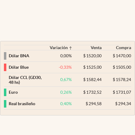
Variación
Venta
Compra
0,00
%
$
1520,00
$
1470,00
Dólar BNA
-0,33
%
$
1525,00
$
1505,00
Dólar Blue
Dólar CCL (GD30,
0,67
%
$
1582,44
$
1578,24
48 hs)
0,26
%
$
1732,52
$
1731,07
Euro
0,40
%
$
294,58
$
294,34
Real brasileño