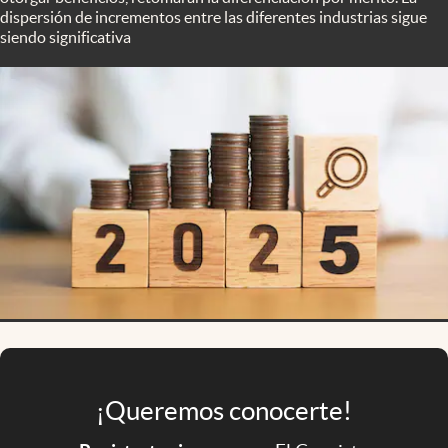
Infotechnology
dispersión de incrementos entre las diferentes industrias sigue
siendo significativa
Clase
Clima
Mundial 2026
Eventos Corporativos
El Cronista Studio
Mediakit
abre en nueva pestaña
Argentina
¡Queremos conocerte!