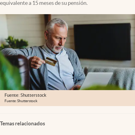
equivalente a 15 meses de su pensión.
Clima
Espiritualidad
Mediakit
abre en nueva pestaña
México
Fuente: Shutterstock
Fuente: Shutterstock
Temas relacionados