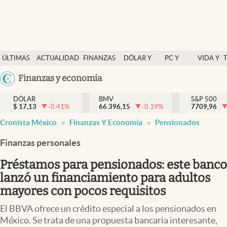
Últimas Noticias
ÚLTIMAS
ACTUALIDAD
FINANZAS
DÓLAR Y
PC Y
VIDA Y
Actualidad
NOTICIAS
Y
MERCADOS
CELULAR
ESTILO
Argentina
Finanzas y economía
Finanzas y economía
ECONOMÍA
España
Dólar y mercados
DÓLAR
BMV
S&P 500
$
17,13
-0.41
%
66.396,15
-0.19
%
México
7709,96
Internacionales
Cronista México
Finanzas Y Economía
Pensionados
USA
Opinión
Colombia
Finanzas personales
Uruguay
Brand Strategy
Préstamos para pensionados: este banco
Pc y celular
lanzó un financiamiento para adultos
mayores con pocos requisitos
Vida y estilo
El BBVA ofrece un crédito especial a los pensionados en
Tv
México. Se trata de una propuesta bancaria interesante,