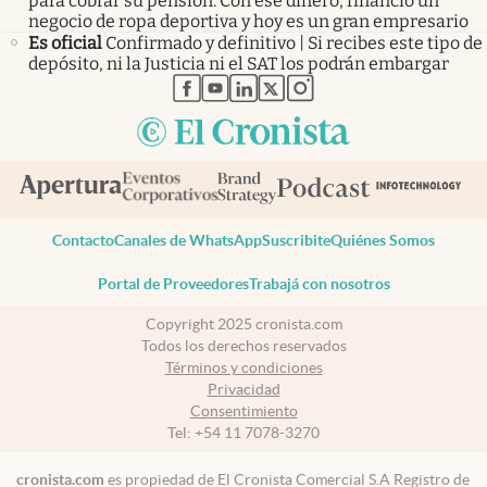
para cobrar su pensión. Con ese dinero, financió un
negocio de ropa deportiva y hoy es un gran empresario
Es oficial
Confirmado y definitivo | Si recibes este tipo de
depósito, ni la Justicia ni el SAT los podrán embargar
abre en nueva pestaña
abre en nueva pestaña
abre en nueva pestaña
abre en nueva pestaña
abre en nueva pestaña
Contacto
Canales de WhatsApp
Suscribite
Quiénes Somos
Portal de Proveedores
Trabajá con nosotros
Copyright 2025 cronista.com
Todos los derechos reservados
Términos y condiciones
Privacidad
Consentimiento
Tel:
+54 11 7078-3270
cronista.com
es propiedad de El Cronista Comercial S.A Registro de