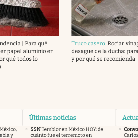
endencia | Para qué
Truco casero
.
Rociar vina
er papel aluminio en
desagüe de la ducha: para
or qué todos lo
y por qué se recomienda
n
Últimas noticias
Actua
 México,
SSN
Temblor en México HOY: de
Convo
ebla y
cuánto fue el terremoto en
Carlos