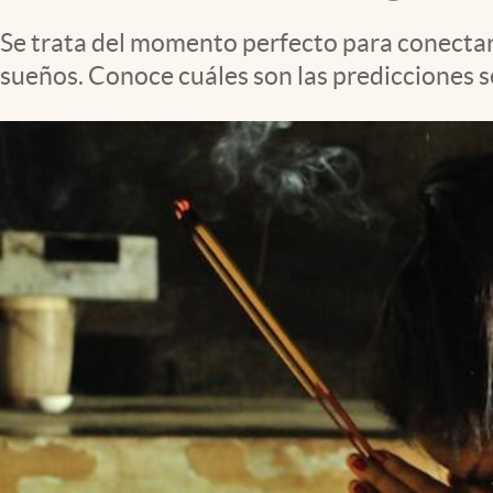
Clima
Se trata del momento perfecto para conectarn
Espiritualidad
sueños. Conoce cuáles son las predicciones s
Mediakit
abre en nueva pestaña