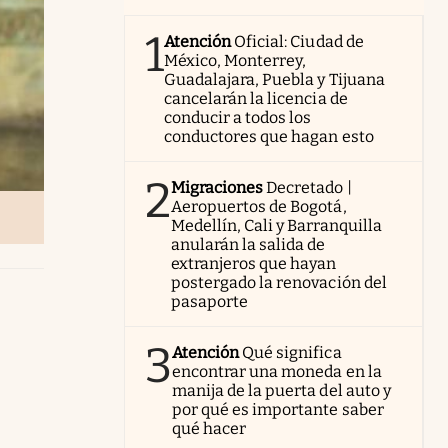
1
Atención
Oficial: Ciudad de
México, Monterrey,
Guadalajara, Puebla y Tijuana
cancelarán la licencia de
conducir a todos los
conductores que hagan esto
2
Migraciones
Decretado |
Aeropuertos de Bogotá,
Medellín, Cali y Barranquilla
anularán la salida de
extranjeros que hayan
postergado la renovación del
pasaporte
3
Atención
Qué significa
encontrar una moneda en la
manija de la puerta del auto y
por qué es importante saber
qué hacer