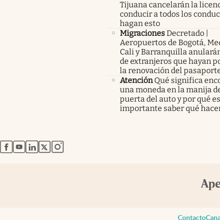
Tijuana cancelarán la licen
conducir a todos los condu
hagan esto
Migraciones
Decretado |
Aeropuertos de Bogotá, Med
Cali y Barranquilla anularán
de extranjeros que hayan p
la renovación del pasaport
Atención
Qué significa enc
una moneda en la manija de
puerta del auto y por qué e
importante saber qué hace
abre en nueva pestaña
abre en nueva pestaña
abre en nueva pestaña
abre en nueva pestaña
abre en nueva pestaña
Contacto
Cana