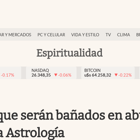
AR Y MERCADOS
PC Y CELULAR
VIDA Y ESTILO
TV
CLIMA
B
Espiritualidad
NASDAQ
BITCOIN
-0.17
%
26.348,35
-0.06
%
u$s
64.258,32
-0.22
%
 que serán bañados en a
a Astrología