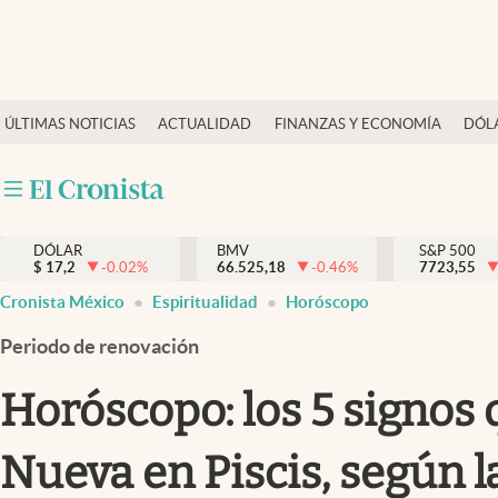
Últimas Noticias
ÚLTIMAS NOTICIAS
ACTUALIDAD
FINANZAS Y ECONOMÍA
DÓL
Actualidad
Finanzas y economía
Dólar y mercados
DÓLAR
BMV
S&P 500
Internacionales
$
17,2
-0.02
%
66.525,18
-0.46
%
7723,55
Opinión
Cronista México
Espiritualidad
Horóscopo
Brand Strategy
Periodo de renovación
Pc y celular
Horóscopo: los 5 signos
Vida y estilo
Nueva en Piscis, según l
Tv