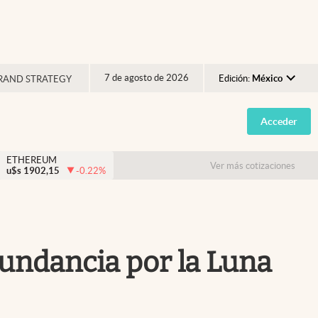
7 de agosto de 2026
Edición:
México
RAND STRATEGY
Argentina
Acceder
España
México
ETHEREUM
Ver más cotizaciones
u$s
1902,15
-0.22
%
USA
Colombia
Uruguay
bundancia por la Luna