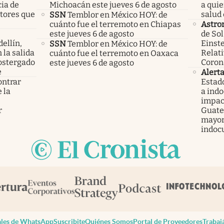
cia de
Michoacán este jueves 6 de agosto
a qui
ctores que
salud 
SSN
Temblor en México HOY: de
cuánto fue el terremoto en Chiapas
Astro
este jueves 6 de agosto
de Sol
ellín,
Einste
SSN
Temblor en México HOY: de
 la salida
Relati
cuánto fue el terremoto en Oaxaca
ostergado
Coron
este jueves 6 de agosto
e
Alert
ontrar
Estad
 la
a ind
s
impac
r
Guatem
mayor
indoc
les de WhatsApp
Suscribite
Quiénes Somos
Portal de Proveedores
Trabaj