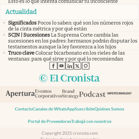
Esto es lo que intenta comunicar tu inconciente
Actualidad
Significados
Pocos lo saben: qué son los números rojos
de la cinta métrica y por qué están
SCJN | Sucesiones
La Suprema Corte cambia las
sucesiones en los padres: hermanos podrán disputar los
testamentos aunque la ley favorezca a los hijos
Truco clave
Colocar bicarbonato en los rieles de las
ventanas: para qué sirve y por qué lo recomiendan
abre en nueva pestaña
abre en nueva pestaña
abre en nueva pestaña
abre en nueva pestaña
abre en nueva pestaña
Contacto
Canales de WhatsApp
Suscribite
Quiénes Somos
Portal de Proveedores
Trabajá con nosotros
Copyright 2025 cronista.com