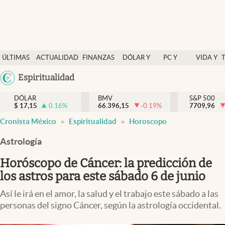
Últimas Noticias
ÚLTIMAS
ACTUALIDAD
FINANZAS
DÓLAR Y
PC Y
VIDA Y
Actualidad
NOTICIAS
Y
MERCADOS
CELULAR
ESTILO
Argentina
Espiritualidad
Finanzas y economía
ECONOMÍA
España
Dólar y mercados
DÓLAR
BMV
S&P 500
$
17,15
0.16
%
66.396,15
-0.19
%
México
7709,96
Internacionales
Cronista México
Espiritualidad
Horoscopo
USA
Opinión
Colombia
Astrología
Uruguay
Brand Strategy
Horóscopo de Cáncer: la predicción de
Pc y celular
los astros para este sábado 6 de junio
Vida y estilo
Así le irá en el amor, la salud y el trabajo este sábado a las
personas del signo Cáncer, según la astrología occidental.
Tv