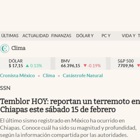
Últimas Noticias
ÚLTIMAS
ACTUALIDAD
FINANZAS
DÓLAR Y
PC Y
VIDA Y
Actualidad
NOTICIAS
Y
MERCADOS
CELULAR
ESTILO
Argentina
Clima
Finanzas y economía
ECONOMÍA
España
Dólar y mercados
DÓLAR
BMV
S&P 500
$
17,15
0.13
%
66.396,15
-0.19
%
México
7709,96
Internacionales
Cronista México
Clima
Catástrofe Natural
USA
Opinión
Colombia
SSN
Uruguay
Brand Strategy
Temblor HOY: reportan un terremoto en
Pc y celular
Chiapas este sábado 15 de febrero
Vida y estilo
El último sismo registrado en México ha ocurrido en
Chiapas. Conoce cuál ha sido su magnitud y profundidad,
Tv
según la información compartida por las autoridades.