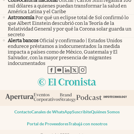
Convocatoria nacional
Oficial | Carlos Slim regalará 100
mil dólares a quienes puedan transformar la salud en
América Latina y el Caribe
Astronomía
Por qué un eclipse total de Sol confirmó lo
que Albert Einstein descubrió con la Teoría de la
Relatividad General y por qué la Corona solar guarda un
secreto
Alerta bancos
Oficial y confirmado | Estados Unidos
endurece préstamos a indocumentados: la medida
impacta a países como de México, Guatemala y El
Salvador, con la mayor presencia de migrantes
indocumentados
abre en nueva pestaña
abre en nueva pestaña
abre en nueva pestaña
abre en nueva pestaña
abre en nueva pestaña
Contacto
Canales de WhatsApp
Suscribite
Quiénes Somos
Portal de Proveedores
Trabajá con nosotros