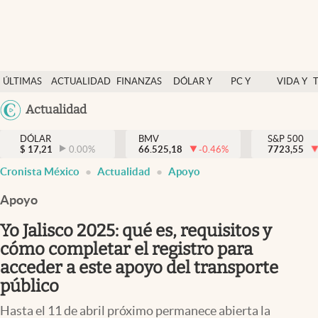
Últimas Noticias
ÚLTIMAS
ACTUALIDAD
FINANZAS
DÓLAR Y
PC Y
VIDA Y
Actualidad
NOTICIAS
Y
MERCADOS
CELULAR
ESTILO
Argentina
Actualidad
Finanzas y economía
ECONOMÍA
España
Dólar y mercados
DÓLAR
BMV
S&P 500
$
17,21
0.00
%
66.525,18
-0.46
%
México
7723,55
Internacionales
Cronista México
Actualidad
Apoyo
USA
Opinión
Colombia
Apoyo
Uruguay
Brand Strategy
Yo Jalisco 2025: qué es, requisitos y
Pc y celular
cómo completar el registro para
acceder a este apoyo del transporte
Vida y estilo
público
Tv
Hasta el 11 de abril próximo permanece abierta la