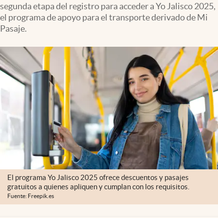
segunda etapa del registro para acceder a Yo Jalisco 2025,
Clima
el programa de apoyo para el transporte derivado de Mi
Espiritualidad
Pasaje.
Mediakit
abre en nueva pestaña
México
El programa Yo Jalisco 2025 ofrece descuentos y pasajes
gratuitos a quienes apliquen y cumplan con los requisitos.
Fuente: Freepik.es