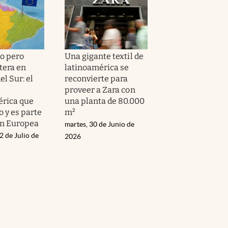
o pero
Una gigante textil de
tera en
latinoamérica se
l Sur: el
reconvierte para
proveer a Zara con
rica que
una planta de 80.000
o y es parte
m²
ón Europea
martes, 30 de Junio de
2 de Julio de
2026