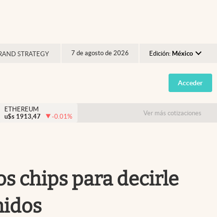
7 de agosto de 2026
Edición:
México
RAND STRATEGY
Argentina
Acceder
España
México
ETHEREUM
Ver más cotizaciones
u$s
1913,47
-0.01
%
USA
Colombia
Uruguay
s chips para decirle
nidos