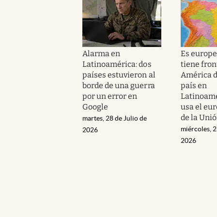
Alarma en
Es europe
Latinoamérica: dos
tiene fron
países estuvieron al
América de
borde de una guerra
país en
por un error en
Latinoamé
Google
usa el eur
de la Uni
martes, 28 de Julio de
miércoles, 2
2026
2026