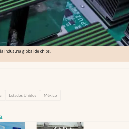
a industria global de chips.
a
Estados Unidos
México
a