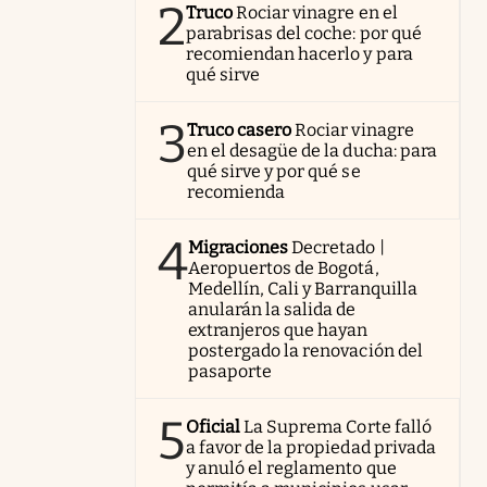
2
Truco
Rociar vinagre en el
parabrisas del coche: por qué
recomiendan hacerlo y para
qué sirve
3
Truco casero
Rociar vinagre
en el desagüe de la ducha: para
qué sirve y por qué se
recomienda
4
Migraciones
Decretado |
Aeropuertos de Bogotá,
Medellín, Cali y Barranquilla
anularán la salida de
extranjeros que hayan
postergado la renovación del
pasaporte
5
Oficial
La Suprema Corte falló
a favor de la propiedad privada
y anuló el reglamento que