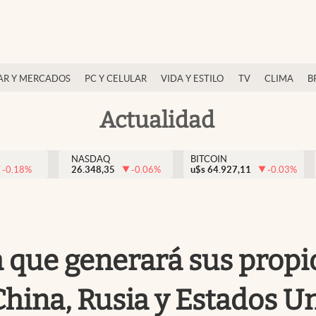
AR Y MERCADOS
PC Y CELULAR
VIDA Y ESTILO
TV
CLIMA
B
Actualidad
NASDAQ
BITCOIN
-0.18
%
26.348,35
-0.06
%
u$s
64.927,11
-0.03
%
 que generará sus propio
 China, Rusia y Estados U