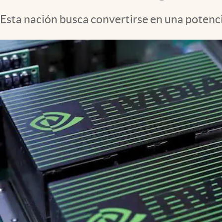
Clima
Esta nación busca convertirse en una potencia
Espiritualidad
Mediakit
abre en nueva pestaña