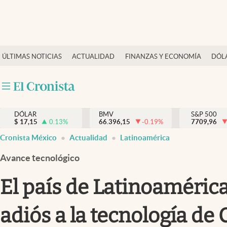
Últimas Noticias
ÚLTIMAS NOTICIAS
ACTUALIDAD
FINANZAS Y ECONOMÍA
DÓL
Actualidad
Finanzas y economía
Dólar y mercados
DÓLAR
BMV
S&P 500
Internacionales
$
17,15
0.13
%
66.396,15
-0.19
%
7709,96
Opinión
Cronista México
Actualidad
Latinoamérica
Brand Strategy
Avance tecnológico
Pc y celular
El país de Latinoamérica
Vida y estilo
adiós a la tecnología de
Tv