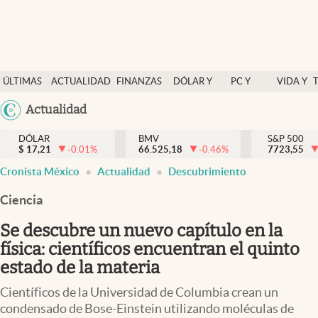
Últimas Noticias
ÚLTIMAS
ACTUALIDAD
FINANZAS
DÓLAR Y
PC Y
VIDA Y
Actualidad
NOTICIAS
Y
MERCADOS
CELULAR
ESTILO
Argentina
Actualidad
Finanzas y economía
ECONOMÍA
España
Dólar y mercados
DÓLAR
BMV
S&P 500
$
17,21
-0.01
%
66.525,18
-0.46
%
México
7723,55
Internacionales
Cronista México
Actualidad
Descubrimiento
USA
Opinión
Colombia
Ciencia
Uruguay
Brand Strategy
Se descubre un nuevo capítulo en la
Pc y celular
física: científicos encuentran el quinto
estado de la materia
Vida y estilo
Científicos de la Universidad de Columbia crean un
Tv
condensado de Bose-Einstein utilizando moléculas de