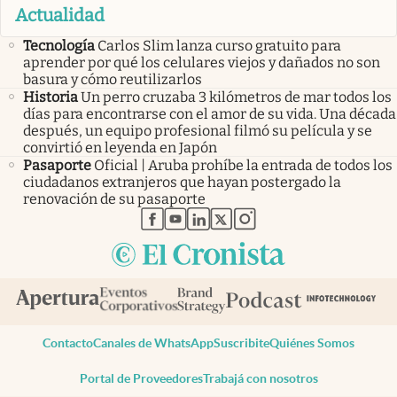
Actualidad
Tecnología
Carlos Slim lanza curso gratuito para
aprender por qué los celulares viejos y dañados no son
basura y cómo reutilizarlos
Historia
Un perro cruzaba 3 kilómetros de mar todos los
días para encontrarse con el amor de su vida. Una década
después, un equipo profesional filmó su película y se
convirtió en leyenda en Japón
Pasaporte
Oficial | Aruba prohíbe la entrada de todos los
ciudadanos extranjeros que hayan postergado la
renovación de su pasaporte
abre en nueva pestaña
abre en nueva pestaña
abre en nueva pestaña
abre en nueva pestaña
abre en nueva pestaña
Contacto
Canales de WhatsApp
Suscribite
Quiénes Somos
Portal de Proveedores
Trabajá con nosotros