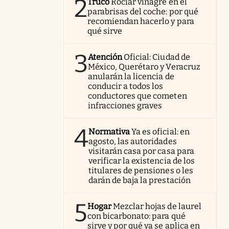
2
Truco
Rociar vinagre en el
parabrisas del coche: por qué
recomiendan hacerlo y para
qué sirve
3
Atención
Oficial: Ciudad de
México, Querétaro y Veracruz
anularán la licencia de
conducir a todos los
conductores que cometen
infracciones graves
4
Normativa
Ya es oficial: en
agosto, las autoridades
visitarán casa por casa para
verificar la existencia de los
titulares de pensiones o les
darán de baja la prestación
5
Hogar
Mezclar hojas de laurel
con bicarbonato: para qué
sirve y por qué ya se aplica en