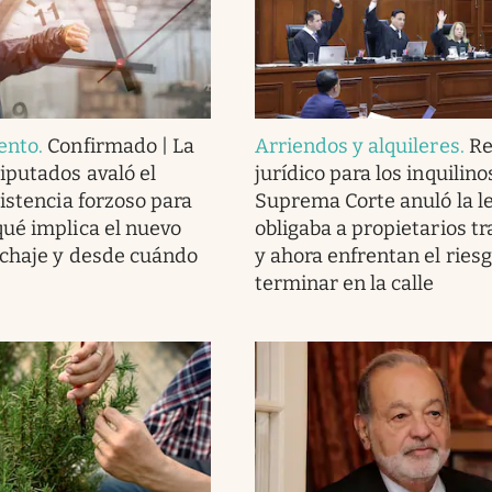
ento
.
Confirmado | La
Arriendos y alquileres
.
Re
putados avaló el
jurídico para los inquilinos
sistencia forzoso para
Suprema Corte anuló la l
ué implica el nuevo
obligaba a propietarios tr
ichaje y desde cuándo
y ahora enfrentan el ries
terminar en la calle