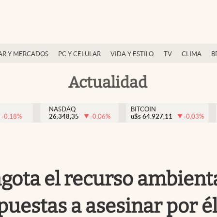
AR Y MERCADOS
PC Y CELULAR
VIDA Y ESTILO
TV
CLIMA
B
Actualidad
NASDAQ
BITCOIN
-0.18
%
26.348,35
-0.06
%
u$s
64.927,11
-0.03
%
 agota el recurso ambient
puestas a asesinar por é