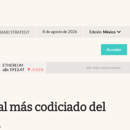
8 de agosto de 2026
Edición:
México
RAND STRATEGY
Argentina
Acceder
España
México
ETHEREUM
Ver más cotizaciones
u$s
1913,47
-0.01
%
USA
Colombia
Uruguay
al más codiciado del
l