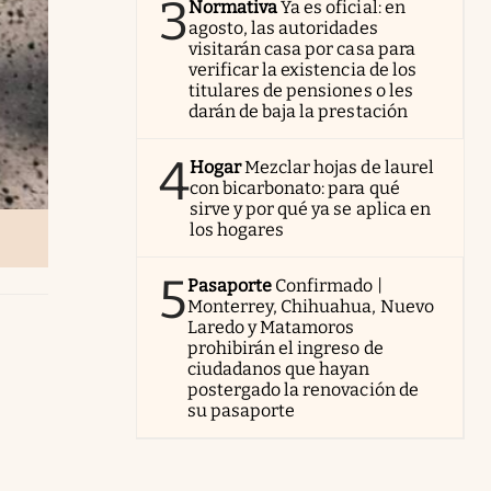
3
Normativa
Ya es oficial: en
agosto, las autoridades
visitarán casa por casa para
verificar la existencia de los
titulares de pensiones o les
darán de baja la prestación
4
Hogar
Mezclar hojas de laurel
con bicarbonato: para qué
sirve y por qué ya se aplica en
los hogares
5
Pasaporte
Confirmado |
Monterrey, Chihuahua, Nuevo
Laredo y Matamoros
prohibirán el ingreso de
ciudadanos que hayan
postergado la renovación de
su pasaporte