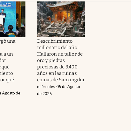
rgó una
Descubrimiento
millonario del año |
a a un
Hallaron un taller de
dor
oro y piedras
: qué
preciosas de 3.400
miento
años en las ruinas
por qué
chinas de Sanxingdui
miércoles, 05 de Agosto
e Agosto de
de 2026