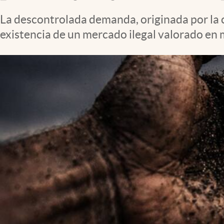
Clima
La descontrolada demanda, originada por la 
Espiritualidad
existencia de un mercado ilegal valorado en 
Mediakit
abre en nueva pestaña