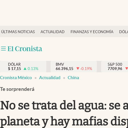
Últimas Noticias
ÚLTIMAS NOTICIAS
ACTUALIDAD
FINANZAS Y ECONOMÍA
DÓL
Actualidad
Finanzas y economía
Dólar y mercados
DÓLAR
BMV
S&P 500
Internacionales
$
17,15
0.13
%
66.396,15
-0.19
%
7709,96
Opinión
Cronista México
Actualidad
China
Brand Strategy
Te sorprenderá
Pc y celular
No se trata del agua: se
Vida y estilo
planeta y hay mafias dis
Tv