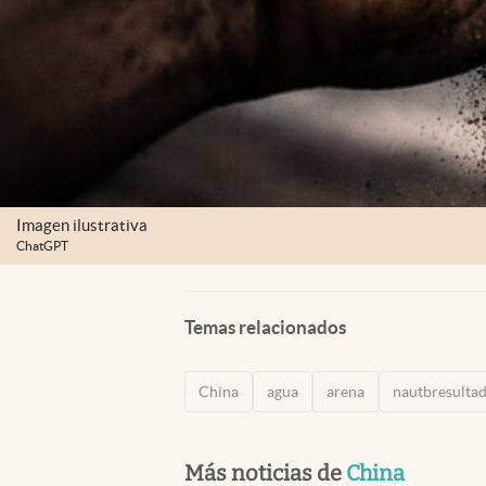
Imagen ilustrativa
ChatGPT
Temas relacionados
China
agua
arena
nautbresulta
Más noticias de
China