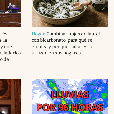
vés
Hogar
.
Combinar hojas de laurel
: la
con bicarbonato: para qué se
ey que
emplea y por qué millares lo
asladarlos
utilizan en sus hogares
go de