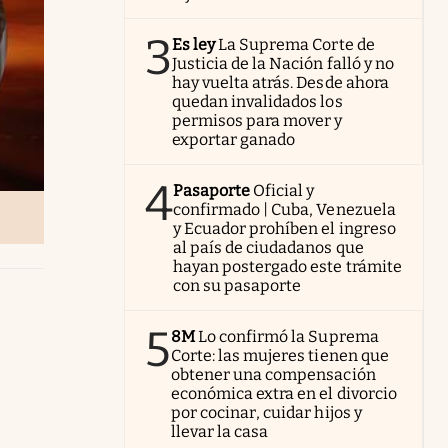
3
Es ley
La Suprema Corte de
Justicia de la Nación falló y no
hay vuelta atrás. Desde ahora
quedan invalidados los
permisos para mover y
exportar ganado
4
Pasaporte
Oficial y
confirmado | Cuba, Venezuela
y Ecuador prohíben el ingreso
al país de ciudadanos que
hayan postergado este trámite
con su pasaporte
5
8M
Lo confirmó la Suprema
Corte: las mujeres tienen que
obtener una compensación
económica extra en el divorcio
por cocinar, cuidar hijos y
llevar la casa