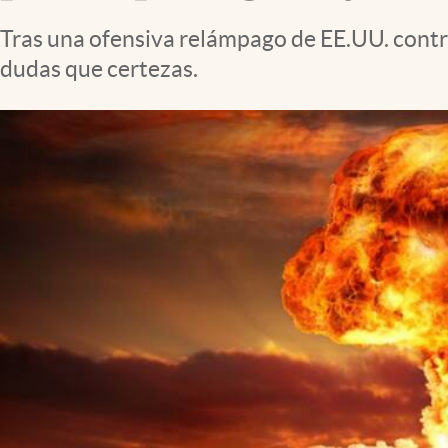
Clima
Tras una ofensiva relámpago de EE.UU. contra
Espiritualidad
dudas que certezas.
Mediakit
abre en nueva pestaña