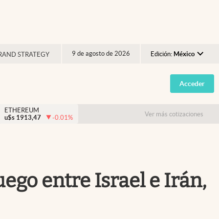
9 de agosto de 2026
Edición:
México
RAND STRATEGY
Argentina
Acceder
España
México
ETHEREUM
Ver más cotizaciones
u$s
1913,47
-0.01
%
USA
Colombia
Uruguay
uego entre Israel e Irán,