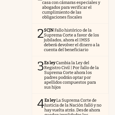
casa con cámaras especiales y
abogados para verificar el
cumplimiento de las
obligaciones fiscales
2
SCJN
Fallo histórico de la
Suprema Corte a favor de los
jubilados, ahora el IMSS
deberá devolver el dinero a la
cuenta del beneficiario
3
Es ley
Cambia la Ley del
Registro Civil | Por fallo de la
Suprema Corte ahora los
padres podrán optar por
apellidos compuestos para
sus hijos
4
Es ley
La Suprema Corte de
Justicia de la Nación falló y no
hay vuelta atrás. Desde ahora
quedan invalidados los