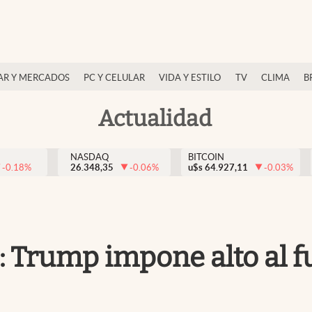
AR Y MERCADOS
PC Y CELULAR
VIDA Y ESTILO
TV
CLIMA
B
Actualidad
NASDAQ
BITCOIN
-0.18
%
26.348,35
-0.06
%
u$s
64.927,11
-0.03
%
": Trump impone alto al f