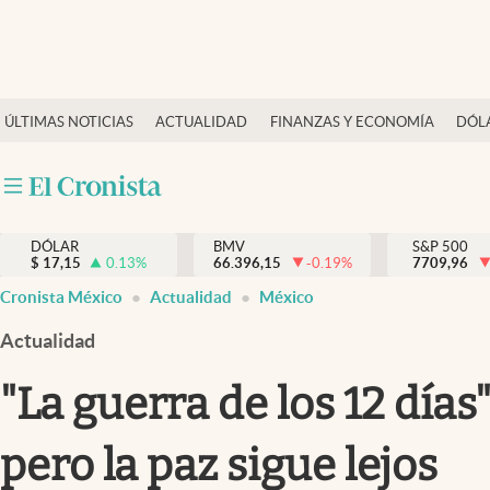
Últimas Noticias
ÚLTIMAS NOTICIAS
ACTUALIDAD
FINANZAS Y ECONOMÍA
DÓL
Actualidad
Finanzas y economía
Dólar y mercados
DÓLAR
BMV
S&P 500
Internacionales
$
17,15
0.13
%
66.396,15
-0.19
%
7709,96
Opinión
Cronista México
Actualidad
México
Brand Strategy
Actualidad
Pc y celular
"La guerra de los 12 días
Vida y estilo
pero la paz sigue lejos
Tv