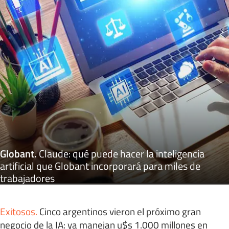
Globant
.
Claude: qué puede hacer la inteligencia
artificial que Globant incorporará para miles de
trabajadores
Exitosos
.
Cinco argentinos vieron el próximo gran
negocio de la IA: ya manejan u$s 1.000 millones en