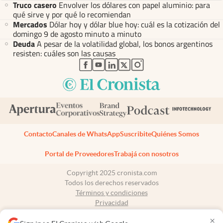
Truco casero
Envolver los dólares con papel aluminio: para
qué sirve y por qué lo recomiendan
Mercados
Dólar hoy y dólar blue hoy: cuál es la cotización del
domingo 9 de agosto minuto a minuto
Deuda
A pesar de la volatilidad global, los bonos argentinos
resisten: cuáles son las causas
abre en nueva pestaña
abre en nueva pestaña
abre en nueva pestaña
abre en nueva pestaña
abre en nueva pestaña
Contacto
Canales de WhatsApp
Suscribite
Quiénes Somos
Portal de Proveedores
Trabajá con nosotros
Copyright 2025 cronista.com
Todos los derechos reservados
Términos y condiciones
Privacidad
Consentimiento
×
Tel:
+54 11 7078-3270