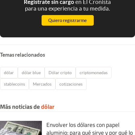
Registrate sin cargo
en El Cronista
para una experiencia a tu medida.
Quiero registrarme
Temas relacionados
dólar
dólar blue
Dólar cripto
criptomonedas
stablecoins
Mercados
cotizaciones
Más noticias de
dólar
Envolver los dólares con papel
aluminio: para qué sirve y por qué lo