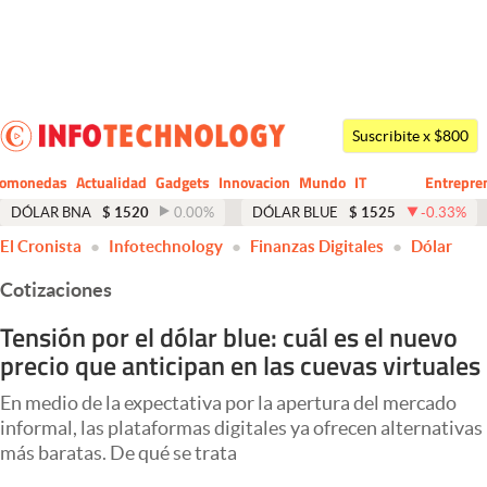
Últimas noticias
Dólar
Suscribite x $800
Members
tomonedas
Actualidad
Gadgets
Innovacion
Mundo
IT
Entrepre
CIO
Business
Economía y Política
DÓLAR BNA
$
1520
0.00
%
DÓLAR BLUE
$
1525
-0.33
%
El Cronista
Infotechnology
Finanzas Digitales
Dólar
Finanzas y Mercados
Cotizaciones
Mercados Online
Tensión por el dólar blue: cuál es el nuevo
Negocios
precio que anticipan en las cuevas virtuales
Columnistas
En medio de la expectativa por la apertura del mercado
Otras secciones
informal, las plataformas digitales ya ofrecen alternativas
más baratas. De qué se trata
Apertura