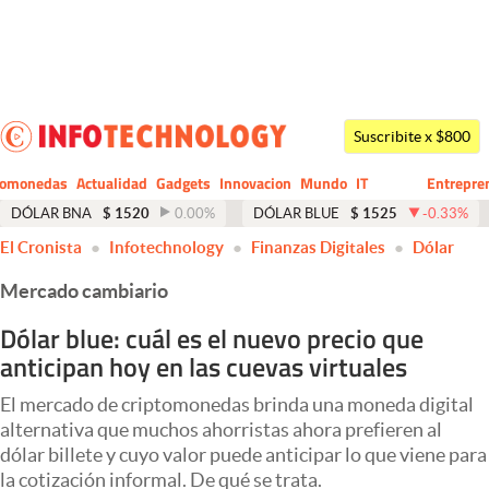
Últimas noticias
Dólar
Suscribite x $800
Members
tomonedas
Actualidad
Gadgets
Innovacion
Mundo
IT
Entrepre
CIO
Business
Economía y Política
DÓLAR BNA
$
1520
0.00
%
DÓLAR BLUE
$
1525
-0.33
%
El Cronista
Infotechnology
Finanzas Digitales
Dólar
Finanzas y Mercados
Mercado cambiario
Mercados Online
Dólar blue: cuál es el nuevo precio que
Negocios
anticipan hoy en las cuevas virtuales
Columnistas
El mercado de criptomonedas brinda una moneda digital
Otras secciones
alternativa que muchos ahorristas ahora prefieren al
dólar billete y cuyo valor puede anticipar lo que viene para
Apertura
la cotización informal. De qué se trata.