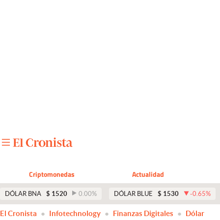
Últimas noticias
Dólar
Members
Economía y Política
Finanzas y Mercados
Mercados Online
Negocios
Columnistas
Criptomonedas
Actualidad
Otras secciones
DÓLAR BNA
$
1520
0.00
%
DÓLAR BLUE
$
1530
-0.65
%
Apertura
El Cronista
Infotechnology
Finanzas Digitales
Dólar