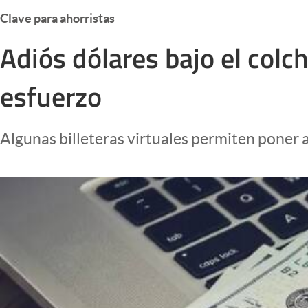
Infotechnology
Clave para ahorristas
Clase
Adiós dólares bajo el colc
Clima
esfuerzo
Mundial 2026
Eventos Corporativos
Algunas billeteras virtuales permiten poner a
El Cronista Studio
Mediakit
abre en nueva pestaña