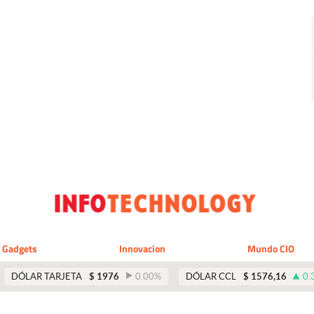
Gadgets
Innovacion
Mundo CIO
DÓLAR TARJETA
$
1976
0.00
%
DÓLAR CCL
$
1576,16
0.