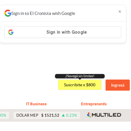
×
Sign in to El Cronista with Google
¡Navegá sin limites!
Suscribite x $800
Ingresá
IT Business
Entreprenerds
abre 
30
%
DÓLAR MEP
$
1521,52
0.23
%